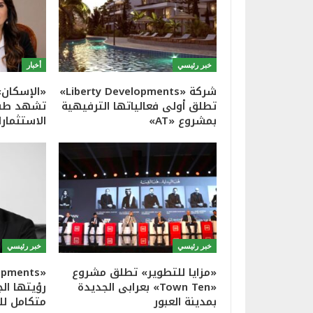
خبر رئيسي
أخبار
شركة «Liberty Developments»
«الإسكان»
تطلق أولى فعالياتها الترفيهية
تشهد طفر
بمشروع «AT»
الاستثمارا
خبر رئيسي
خبر رئيسي
«مزايا للتطوير» تطلق مشروع
«Town Ten» بعرابى الجديدة
رؤيتها ال
بمدينة العبور
متكامل لل