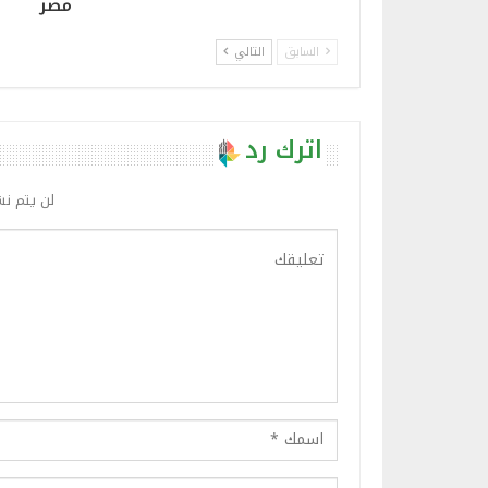
مصر
السابق
التالي
اترك رد
لن يتم نش