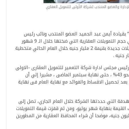
إدارة والعضو المنتدب لشركة الأولى للتمويل العقاري
” بقيادة أيمن عبد الحميد العضو المنتدب ونائب رئيس
مجلس الإدارة ، في تحقيق إنطلاقة كبري في حجم التمويلات العقارية التي ضختها خلال الـ 9 شهور
الأولي من العام الحالي ، حيث قامت بضخ تمويلات جديدة بقيمة 2 مليار جنيه خلال العام الحالي متخطية
رئيس مجلس ادارة شركة التعمير للتمويل العقارى -الاولى
، أن هذه النتائج تسبق المستهدف الربحى بنحو 43% ، حتى نهاية سبتمبر الماضى ، مشيرا إلي أن
 بعد تحصيل الاقساط والفوائد مع نهاية العام فى نهاية
هدفة التي حددتها الشركة خلال العام الجاري، تصل إلى
 تلك القيمة بنهاية شهر يوليو، ومن ثم قفزت قيمة التمويلات
دمة خلال الشهرين الماضيين بنحو 600 مليون جنيه، موضحا أن شراء المحافظ العقارية من المطورين