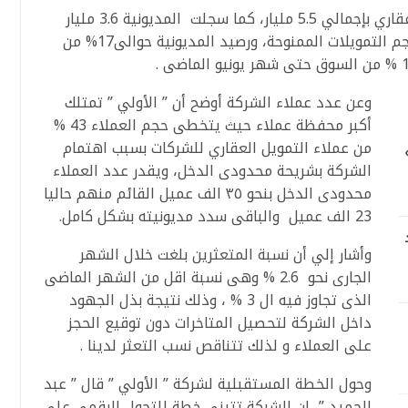
وأضاف أن الشركة تمتلك أكبر محفظة تمويل عقاري بإجمالي 5.5 مليار، كما سجلت المديونية 3.6 مليار
جنيه، و بلغت تمويلات الشركة نحو 15 % من حجم التمويلات الممنوحة، ورصيد المديونية حوالى17% من
وعن عدد عملاء الشركة أوضح أن ” الأولي ” تمتلك
أكبر محفظة عملاء حيث يتخطى حجم العملاء 43 %
من عملاء التمويل العقاري للشركات بسبب اهتمام
Liberty Deve»
الشركة بشريحة محدودى الدخل، ويقدر عدد العملاء
محدودى الدخل بنحو ٣٥ الف عميل القائم منهم حاليا
23 الف عميل والباقى سدد مديونيته بشكل كامل.
وأشار إلي أن نسبة المتعثرين بلغت خلال الشهر
الجارى نحو 2.6 % وهى نسبة اقل من الشهر الماضى
الذى تجاوز فيه ال 3 % ، وذلك نتيجة بذل الجهود
داخل الشركة لتحصيل المتاخرات دون توقيع الحجز
على العملاء و لذلك تتناقص نسب التعثر لدينا .
وحول الخطة المستقبلية لشركة ” الأولي ” قال ” عبد
الحميد ” ان الشركة تتبنى خطة للتحول الرقمى على