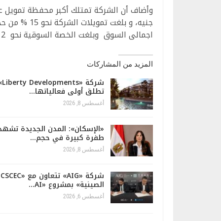
اجمالى السوق وبلغت الخصة السوقية نحو 12 % من السوق حتى شهر يونيو الماضى .
المزيد من المشاركات
شركة «lopments
تطلق أولى فعالياتها…
أغسطس 8, 2026
«الإسكان»: المدن الجديدة تشهد
طفرة كبيرة في حجم…
أغسطس 8, 2026
شركة «AIG» تتعاون مع «CSCEC
الصينية» بمشروع «AI…
أغسطس 6, 2026