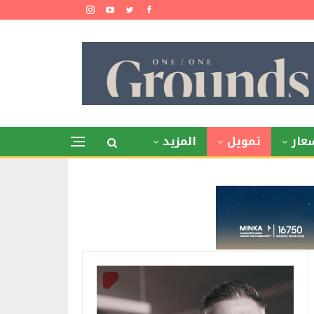
عار
تمويل
المزيد