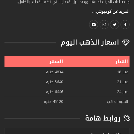
والصناعات المرتبطة بها، ورصد أبرز القضايا التي تهم القطاع بالكامل.
المزيد عن كوميونتي...
اسعار الذهب اليوم
العيار
السعر
عيار 18
4834 جنيه
عيار 21
5640 جنيه
عيار 24
6446 جنيه
الجنيه الذهب
45120 جنيه
روابط هامة