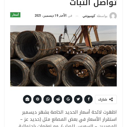
تواصل الثبات
أسعار
في
الأحد, 19 ديسمبر، 2021
بواسطة
كوميونتي
شارك
اظهرت لائحة أسعار الحديد الخاصة بشهر ديسمبر
استقرار الأسعار في بعض المصانع مثل (حديد عز –
المصريين – السويس للصلب)، مع توقعات بإحتمالية