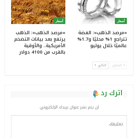
أسعار
أسعار
«مرصد الذهب»: الفضة
«مرصد الذهب»: الذهب
تتراجع 1% محليًا و1.7%
يرتفع بعد بيانات التضخم
عالميًا خلال يوليو
الأمريكية.. والأوقية
بالقرب من 4100 دولار
السابق
التالي
اترك رد
لن يتم نشر عنوان بريدك الإلكتروني.