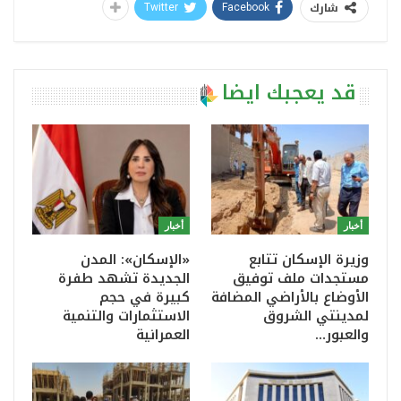
شارك
Twitter
Facebook
قد يعجبك ايضا
أخبار
أخبار
وزيرة الإسكان تتابع
«الإسكان»: المدن
مستجدات ملف توفيق
الجديدة تشهد طفرة
الأوضاع بالأراضي المضافة
كبيرة في حجم
لمدينتي الشروق
الاستثمارات والتنمية
والعبور…
العمرانية