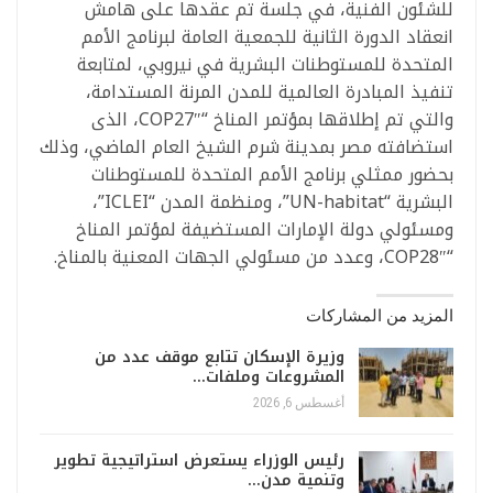
للشئون الفنية، في جلسة تم عقدها على هامش
انعقاد الدورة الثانية للجمعية العامة لبرنامج الأمم
المتحدة للمستوطنات البشرية في نيروبي، لمتابعة
تنفيذ المبادرة العالمية للمدن المرنة المستدامة،
والتي تم إطلاقها بمؤتمر المناخ “COP27″، الذى
استضافته مصر بمدينة شرم الشيخ العام الماضي، وذلك
بحضور ممثلي برنامج الأمم المتحدة للمستوطنات
البشرية “UN-habitat”، ومنظمة المدن “ICLEI”،
ومسئولي دولة الإمارات المستضيفة لمؤتمر المناخ
“COP28″، وعدد من مسئولي الجهات المعنية بالمناخ.
المزيد من المشاركات
وزيرة الإسكان تتابع موقف عدد من
المشروعات وملفات…
أغسطس 6, 2026
رئيس الوزراء يستعرض استراتيجية تطوير
وتنمية مدن…