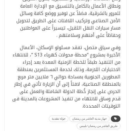
ونطاق الأعمال بالكامل بالتنسيق مع الإدارة العامة
للمرور بالشرقية، فضلاً عن توفير ووضع كافة وسائل
الأمن الصناعي وتركيب اللافتات على الطريق لتحويل
مسار سيارات النقل الثقيل، تيسيراً على المواطنين
وحفاظاً على أمنهم وسلامتهم .
وفي سياق متصل، تفقد مسئولو الإسكان، الأعمال
الأخيرة بمشروع “محطة محولات كهرباء S13 “، للانتهاء
من التنفيذ طبقاً للخطة الزمنية المعدة بعد إجراء
الاختبارات اللازمة، وذلك لخدمة المستثمرين بمنطقة
المطورين الجنوبية بمساحة حوالي ٦ ملايين متر مربع
بالمنطقة الصناعية، لافتاً إلى أن الزيارة تأتي في إطار
الحرص على إنجاز خُطة الدولة الشاملة والعمل على
قدم وساق للانتهاء من تنفيذ المشروعات بالمدينة فى
التوقيتات المحددة.
جهاز مدينة العاشر من رمضان
جولة تفقدية
طريق العاشر من رمضان-بلبيس