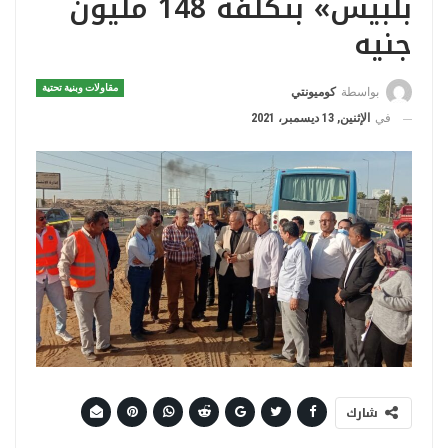
بلبيس» بتكلفة 148 مليون
جنيه
مقاولات وبنية تحتية
بواسطة
كوميونتي
في
الإثنين, 13 ديسمبر، 2021
شارك