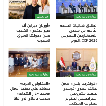
مقاولات وبنية تحتية
خبر رئيسي
انطلاق فعاليات النسخة
«أوربان ديزاين أند
الثامنة من منتدى
سيراميكس» الكندية
الاستشاريين المصريين
تعلن دخولها السوق
CCF 2026..اليوم
المصرية
مقاولات وبنية تحتية
مقاولات وبنية تحتية
«كونكريت بلس» ضمن
«المقاولون العرب»
تحالف مصري–فرنسي
تتعاقد على تنفيذ أعمال
لتنفيذ مشروعين
مسجد «دار الهداية»
استراتيجيين لتطوير
بمدينة تامالي في غانا
منظومة السكك…