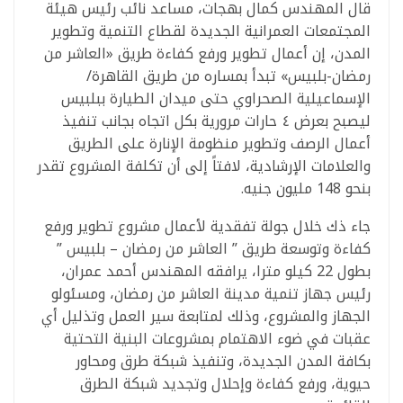
‎‎‎‎‎‎‎‎‎‎‎‎‎‎‎‎‎‎‎‎‎‎‎‎‎‎‎‎‎‎‎‎‎‎قال المهندس كمال بهجات، مساعد نائب رئيس هيئة
المجتمعات العمرانية الجديدة لقطاع التنمية وتطوير
المدن، إن أعمال تطوير ورفع كفاءة طريق «العاشر من
رمضان-بلبيس» تبدأ بمساره من طريق القاهرة/
الإسماعيلية الصحراوي حتى ميدان الطيارة ببلبيس
ليصبح بعرض ٤ حارات مرورية بكل اتجاه بجانب تنفيذ
أعمال الرصف وتطوير منظومة الإنارة على الطريق
والعلامات الإرشادية، لافتاً إلى أن تكلفة المشروع تقدر
بنحو 148 مليون جنيه.
جاء ذك خلال جولة تفقدية لأعمال مشروع تطوير ورفع
كفاءة وتوسعة طريق ” العاشر من رمضان – بلبيس ”
بطول 22 كيلو مترا، يرافقه المهندس أحمد عمران،
رئيس جهاز تنمية مدينة العاشر من رمضان، ومسئولو
الجهاز والمشروع، وذلك لمتابعة سير العمل وتذليل أي
عقبات في ضوء الاهتمام بمشروعات البنية التحتية
بكافة المدن الجديدة، وتنفيذ شبكة طرق ومحاور
حيوية، ورفع كفاءة وإحلال وتجديد شبكة الطرق