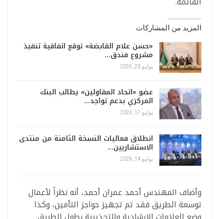
القائمة.
المزيد من المشاركات
«حسن علام القابضة» توقع اتفاقية تنفيذ
مشروع فندق…
يوليو 28, 2026
عضو «اتحاد المقاولين» يطالب البنك
المركزي بدعم تواجد…
يوليو 17, 2026
انطلاق فعاليات النسخة الثامنة من منتدى
الاستشاريين…
يوليو 14, 2026
وأضاف المهندس أحمد عمران أحمد، أنه نظراً لأعمال
توسعة الطريق فقد تم تجهيز حواجز التأمين، وكذا
وضع العلامات الإرشادية والتحذيرية بطول الطريق