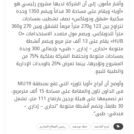
وأشار مأمون، إلى أن الشركة لديها مشروع رئيسي هو
«أويا» ويقام على مساحة 30 فداناً ويضم 1350 وحدة
سكنية «شقق ودوبلكس» نصف تشطيب بمساحات
تتراوح بين 123 و270 متراً مربعاً للشقق وبين 270 و360
متراً للدوبلكس، ويضم مول متعدد الاستخدامات «O
HUB» يقام على 13 ألف متر مربع ويضم أنشطة
متنوعة «تجارى – إدارى – طبى» بإجمالى 300 وحدة
بمساحات متنوعة وتحتفظ الشركة بملكية %75 من
المشروع وتؤجرها، بينما تعرض %25 بالوحدات الإدارية
والطبية للبيع.
وأوضح أن أبراج «أويا تاورز» التي تقع بمنطقة MU19
فى الداون تاون والمقامة على مساحة 15 ألف مترمربع،
تم تصميمها على هيئة برجين بارتفاع 111 متر، تشمل
30 طابقاً، وتضم أنشطة متنوعة “تجاري – إداري –
فندقي- طبى”.
إيدج القابضة
خطة توسعية
رئيس القطاع التجاري