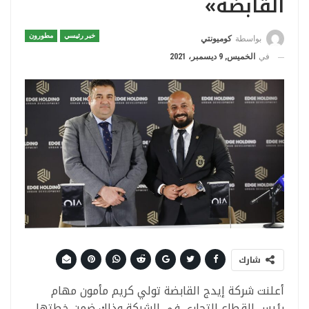
القابضة»
خبر رئيسي
مطورون
بواسطة
كوميونتي
في
الخميس, 9 ديسمبر، 2021
شارك
أعلنت شركة إيدج القابضة تولي كريم مأمون مهام
رئيس القطاع التجاري في الشركة وذلك ضمن خطتها