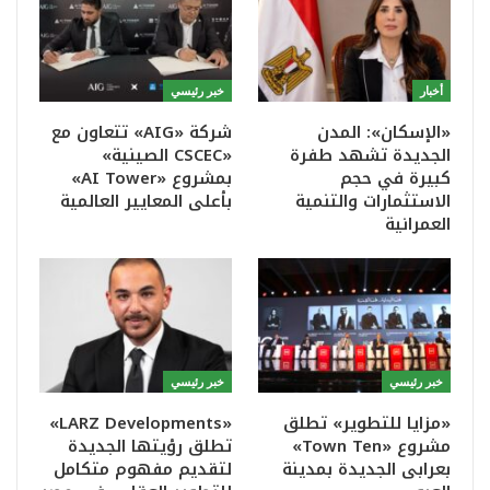
أخبار
خبر رئيسي
«الإسكان»: المدن
شركة «AIG» تتعاون مع
الجديدة تشهد طفرة
«CSCEC الصينية»
كبيرة في حجم
بمشروع «AI Tower»
الاستثمارات والتنمية
بأعلى المعايير العالمية
العمرانية
خبر رئيسي
خبر رئيسي
«مزايا للتطوير» تطلق
«LARZ Developments»
مشروع «Town Ten»
تطلق رؤيتها الجديدة
بعرابى الجديدة بمدينة
لتقديم مفهوم متكامل