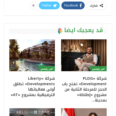
شارك
Twitter
Facebook
قد يعجبك ايضا
خبر رئيسي
خبر رئيسي
شركة «PLDG
شركة «Liberty
Development» تفتح باب
Developments» تطلق
الحجز للمرحلة الثانية من
أولى فعالياتها
مشروع «إطلالة»
الترفيهية بمشروع «AT»
بمدينة…