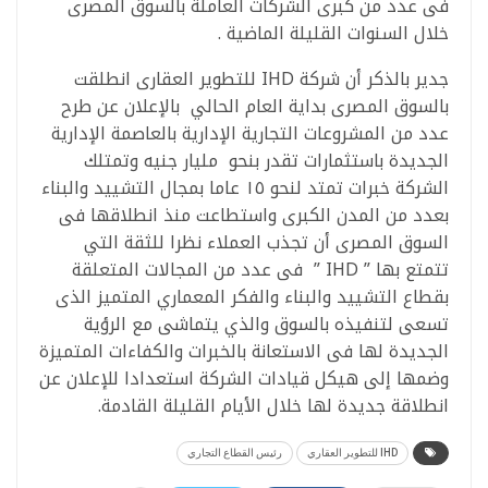
فى عدد من كبرى الشركات العاملة بالسوق المصرى
خلال السنوات القليلة الماضية .
جدير بالذكر أن شركة IHD للتطوير العقارى انطلقت
بالسوق المصرى بداية العام الحالي بالإعلان عن طرح
عدد من المشروعات التجارية الإدارية بالعاصمة الإدارية
الجديدة باستثمارات تقدر بنحو مليار جنيه وتمتلك
الشركة خبرات تمتد لنحو ١٥ عاما بمجال التشييد والبناء
بعدد من المدن الكبرى واستطاعت منذ انطلاقها فى
السوق المصرى أن تجذب العملاء نظرا للثقة التي
تتمتع بها ” IHD ” فى عدد من المجالات المتعلقة
بقطاع التشييد والبناء والفكر المعماري المتميز الذى
تسعى لتنفيذه بالسوق والذي يتماشى مع الرؤية
الجديدة لها فى الاستعانة بالخبرات والكفاءات المتميزة
وضمها إلى هيكل قيادات الشركة استعدادا للإعلان عن
انطلاقة جديدة لها خلال الأيام القليلة القادمة.
IHD للتطوير العقاري
رئيس القطاع التجاري