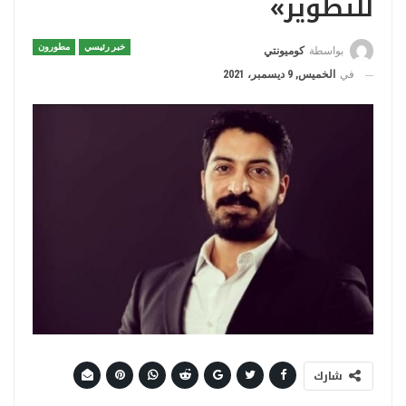
للتطوير»
خبر رئيسي
مطورون
بواسطة
كوميونتي
في
الخميس, 9 ديسمبر، 2021
شارك