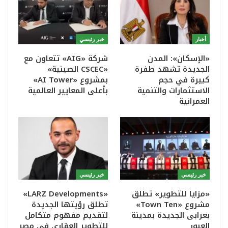
أخبار
خبر رئيسي
«الإسكان»: المدن
شركة «AIG» تتعاون مع
الجديدة تشهد طفرة
«CSCEC الصينية»
كبيرة في حجم
بمشروع «AI Tower»
الاستثمارات والتنمية
بأعلى المعايير العالمية
العمرانية
خبر رئيسي
خبر رئيسي
«مزايا للتطوير» تطلق
«LARZ Developments»
مشروع «Town Ten»
تطلق رؤيتها الجديدة
بعرابى الجديدة بمدينة
لتقديم مفهوم متكامل
العبور
للتطوير العقاري في مصر