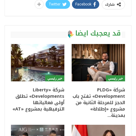
شارك
Twitter
Facebook
قد يعجبك ايضا
خبر رئيسي
خبر رئيسي
شركة «PLDG
شركة «Liberty
Development» تفتح باب
Developments» تطلق
الحجز للمرحلة الثانية من
أولى فعالياتها
مشروع «إطلالة»
الترفيهية بمشروع «AT»
بمدينة…