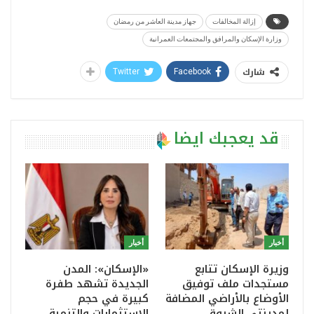
إزالة المخالفات
جهاز مدينة العاشر من رمضان
وزارة الإسكان والمرافق والمجتمعات العمرانية
شارك
Twitter
Facebook
قد يعجبك ايضا
أخبار
أخبار
وزيرة الإسكان تتابع
«الإسكان»: المدن
مستجدات ملف توفيق
الجديدة تشهد طفرة
الأوضاع بالأراضي المضافة
كبيرة في حجم
لمدينتي الشروق
الاستثمارات والتنمية