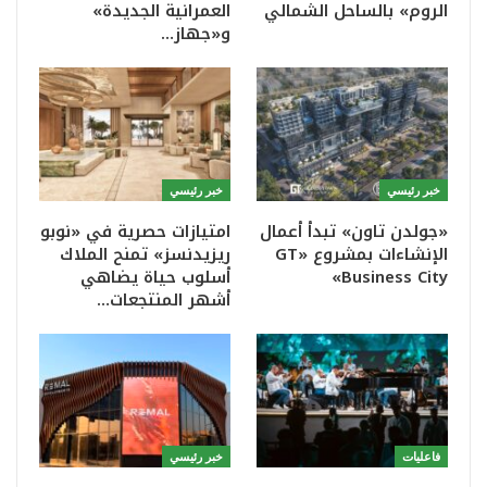
الروم» بالساحل الشمالي
العمرانية الجديدة»
و«جهاز…
خبر رئيسي
خبر رئيسي
«جولدن تاون» تبدأ أعمال
امتيازات حصرية في «نوبو
الإنشاءات بمشروع «GT
ريزيدنسز» تمنح الملاك
Business City»
أسلوب حياة يضاهي
أشهر المنتجعات…
فاعليات
خبر رئيسي