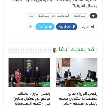
وشمال افريقيا”.
إكسبو 2020
الجناح المصري في إكسبو 2020
دبي
شارك
Twitter
Facebook
قد يعجبك ايضا
خبر رئيسي
أخبار
رئيس الوزراء يتابع
رئيس الوزراء يشهد
مستجدات مشروع تنمية
توقيع بروتوكول تعاون
وتطوير منطقة «علم
بين «هيئة المجتمعات