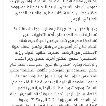
الديباني مغنية الأوبرا المصرية العالمية، وأماني أبوزيد،
مفوض الاتحاد الأفريقي للبنية التحتية والطاقة، ووفد
اعضاء مجلس ادارة شركة الفطيم، والفريق القومي
الامريكي للرجبي.
جدير بالذكر أن الجناح ينظم فعاليات وجلسات نقاشية
تفاعلية تسلط الضوء على أهم التطورات التي
تشهدها مصر في كافة ميادين الحياة حيث شهد
الجناح خلال أخر أسبوعين من شهر نوفمبر انعقاد ندوة
“الاستثمار في الرياضة المصرية…جهود الدولة ورؤية
المستقبل” بحضور الدكتور أشرف صبحي وزير الشباب
والرياضة، وندوة “منتدى غاز شرق المتوسط .. قصة نجاح
تدعم الاستفادة من مقومات وامكانات المنطقة” بحضور
المهندس طارق الملا وزير البترول والثروة المعدنية،
وندوة “العاصمة الإدارية الجديدة: نقطة التقاء عواصم
العالم”، وندوة “دور المطارات الإقليمية فى تطوير
اقتصاد ساحل البحر الأحمر”، وندوة “قناة السويس بوابة
الي السوق العالمي رؤية ٢٠٢٠ الي ٢٠٢٥”، وندوة
“تصنيف المراكز والمعاهد البحثية في الشرق الاوسط