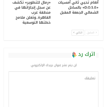
أنغام تحيي ثاني أمسيات
«رمال للتطوير» تكشف
«D.O.S.E» بالساحل
عن سجل إنجازاتها في
الشمالي الجمعة المقبل
منطقة غرب
القاهرة..وتعلن ملامح
خطتها التوسعية
السابق
التالي
اترك رد
لن يتم نشر عنوان بريدك الإلكتروني.