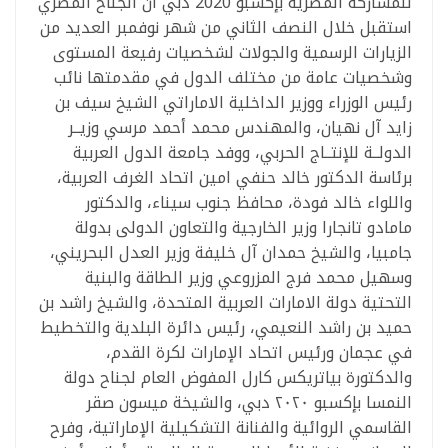
للمشاركة المصرية بإكسبو 2020 دبي أن الجناح المصري
استقبل خلال النصف الثاني من شهر نوفمبر العديد من
الزيارات الرسمية والجولات لشخصيات رفيعة المستوى
وشخصيات عامة من مختلف الدول في مقدمتها نائب
رئيس الوزراء ووزير الداخلية الاماراتي الشيخ سيف بن
زايد آل نهيان، والمهندس محمد أحمد مرسي وزيــر
الدولــة للإنتــاج الحربي، ووفد جامعة الدول العربية
برئاسة الدكتور خالد حنفي امين اتحاد الغرف العربية،
واللواء خالد فودة، محافظ جنوب سيناء، والدكتور
مامادو تانجارا وزير الخارجية والتعاون الدولى بدولة
جامبيا، والشيخ حمدان آل خليفة وزير العدل البحريني،
وسهيل محمد فرج المزروعي وزير الطاقة والبنية
التحتية دولة الامارات العربية المتحدة، والشيخ راشد بن
حميد بن راشد النعيمي، رئيس دائرة البلدية والتخطيط
في عجمان ورئيس اتحاد الإمارات لكرة القدم،
والدكتورة بياتريكس كارل المفوض العام لجناح دولة
النمسا بإكسبو ٢٠٢٠ دبي، والشيخة ميسون صقر
القاسمي الروائية والفنانة التشكيلية الإماراتية، وفرح