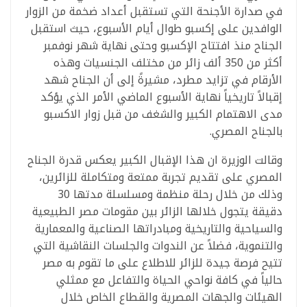
في صدارة الأجنحة التي تستقبل أعداد ضخمة من الزوار
الوافدين على إكسبو طوال أيام الأسبوع، حيث استقبل
الجناح منذ افتتاح الإكسبو وحتى نهاية شهر نوفمبر
أكثر من 350 ألف زائر من مختلف الجنسيات وهذه
الأرقام في تزايد مطرد، مشيرةً إلى أن الجناح شهد
إقبالاً تاريخياً نهاية الأسبوع الماضي الأمر الذي يؤكد
مدى الاهتمام الكبير والشغف من قبل زوار الاكسبو
بالجناح المصري.
وقالت الوزيرة ان هذا الإقبال الكبير يعكس قدرة الجناح
المصري على تقديم تجربة ممتعة ومتكاملة للزائرين،
وذلك من خلال رحلة منظمة ومسلسلة مدتها 30
دقيقة يتجول خلالها الزائر بين مقومات مصر الطبيعية
والسياحية والتاريخية ومبادراتها الصناعية والمعمارية
والتنموية، فضلاً عن الندوات والجلسات النقاشية التي
تتيح فرصة جيدة للزائر للاطلاع على ما تقوم به مصر
حالياً في كافة نواحي الحياة والتفاعل مع ممثلي
الهيئات والجهات المصرية والقطاع الخاص خلال