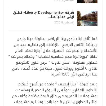
أغسطس 9, 2026
شركة «Liberty Developments» تطلق
أولى فعالياتها…
أغسطس 8, 2026
كما تألق ابناء نادي بيتا الرياضى ببطولة مينا جاردن
وبرياضة التنس الارضي، بالإضافة إلى تنظيم عدد من
الأنشطة والبطولات المميزة خلال أجازة نصف العام
منها “دورة كرة قدم خماسية للشباب ” وكذلك بطولات ”
شطرنج مفتوحة ، تنس طاولة ” عرض فنون تايكوندو
لنادي 6 أكتوبر وورشة فنون، حيث بلغ عدد أعضاء نادي
بيتا الرياضى الآن 1500 أسرة.
وتعد شركة ” بيتا إيجيبت ” واحدة من أسرع شركات
التطوير العقاري نمواً فى السوق المصرية وساهمت
بمشروعاتها المميزة فى خلق قيمة مضافة وكانت من
اوائل المطورين الذين قاموا بانجاز وتسليم مشروعات