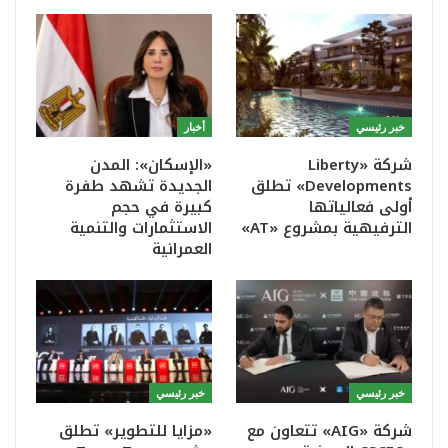
خبر رئيسي
أخبار
شركة «Liberty
«الإسكان»: المدن
Developments» تطلق
الجديدة تشهد طفرة
أولى فعالياتها
كبيرة في حجم
الترفيهية بمشروع «AT»
الاستثمارات والتنمية
العمرانية
خبر رئيسي
خبر رئيسي
شركة «AIG» تتعاون مع
«مزايا للتطوير» تطلق