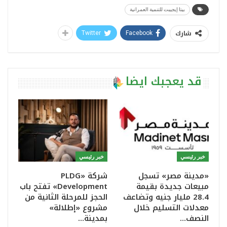
بيتا إيجيبت للتنمية العمرانية
شارك
Twitter
Facebook
قد يعجبك ايضا
خبر رئيسي
خبر رئيسي
«مدينة مصر» تسجل
شركة «PLDG
مبيعات جديدة بقيمة
Development» تفتح باب
28.4 مليار جنيه وتضاعف
الحجز للمرحلة الثانية من
معدلات التسليم خلال
مشروع «إطلالة»
النصف…
بمدينة…