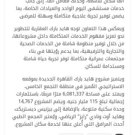
ألفا سكان للأشعة، وكذلك معامل ألفا، إلى جانب
خدمات مستشفى اليوم الواحد والعيادات الخاصة، بما
يضمن توفير تجربة علاجية متكاملة وسهلة للمرضى.
ويعكس هذا التعاون توجه هايد بارك العقارية للتطوير
نحو تعزيز مفهوم الخدمات المتكاملة داخل مشروعاتها،
من خلال توفير منظومة شاملة من الخدمات الصحية
والتجارية والترفيهية، بما يدعم رؤيتها في بناء
مجتمعات عمرانية متكاملة توفر تجربة حياة شاملة
ومستدامة للسكان.
ويتميز مشروع هايد بارك القاهرة الجديدة بموقعه
الاستراتيجي المُميز في منطقة التجمع الخامس،
ويمتد على مساحة 6,081,337 مترًا مربعًا، باستثمارات
إجمالية تبلغ 115 مليار جنيه. ويضم المشروع 14,767
وحدة سكنية متنوعة، بالإضافة إلى بيزنيس ديستريكت
وهايد أوت ونادي “رايز” الرياضي، ويُعتبر المجمع الطبي
أحدث المرافق التي أُعلن عنها لخدمة سكان المشروع.