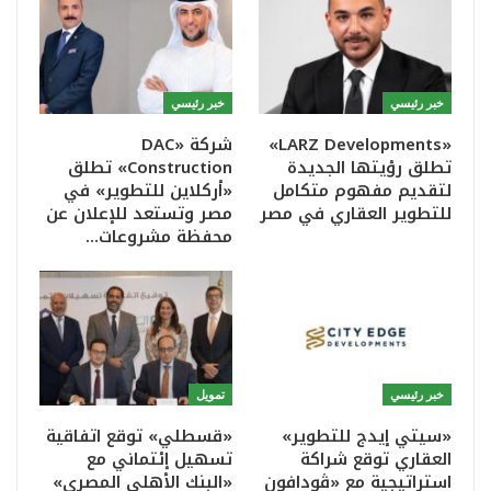
خبر رئيسي
خبر رئيسي
«LARZ Developments»
شركة «DAC
تطلق رؤيتها الجديدة
Construction» تطلق
لتقديم مفهوم متكامل
«أركلاين للتطوير» في
للتطوير العقاري في مصر
مصر وتستعد للإعلان عن
محفظة مشروعات…
خبر رئيسي
تمويل
«سيتي إيدج للتطوير»
«قسطلي» توقع اتفاقية
العقاري توقع شراكة
تسهيل إئتماني مع
استراتيجية مع «ڤودافون
«البنك الأهلي المصري»