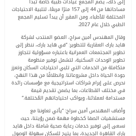
إلى ذلك، يضم المجمع عيادات طبية خاصة تبدأ
مساحاتها من 44 إلى 157 مترًا مربعًا، لتلبية الاحتياجات
المختلفة للأطباء. ومن المقرر أن يبدأ تسليم المجمع
الطبي خلال عام 2027.
وقال المهندس أمين سراج، العضو المنتدب لشركة
هايد بارك العقارية للتطوير: “في هايد بارك، ننظر إلى
تطوير المجتمعات العمرانية باعتباره مسؤولية تتجاوز
تطوير الوحدات السكنية، لتشمل توفير منظومة
متكاملة من الخدمات التي تلبي احتياجات السكان وتعزز
جودة الحياة داخل مشروعاتنا. وانطلاقًا من هذا النهج،
نحرص على إبرام شراكات استراتيجية مع مؤسسات رائدة
في مختلف القطاعات، بما يضمن تقديم قيمة
مستدامة لعملائنا، ويواكب احتياجاتهم المُختلفة.”
وأضاف المهندس أمين سراج: “يأتي تعاوننا مع
مستشفيات الصفا كخطوة مهمة ضمن رؤيتنا، حيث
نسعى إلى توفير خدمات رعاية صحية شاملة داخل هايد
بارك القاهرة الجديدة، بما يتيح للسكان سهولة الوصول