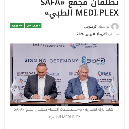
تطلقان مجمع «SAFA
MEDI.PLEX الطبي»
خبر رئيسي
مطورون
بواسطة
كوميونتي
في
الأربعاء, 8 يوليو، 2026
«هايد بارك العقارية» و«مستشفيات الصفا» تطلقان مجمع «SAFA
MEDI.PLEX الطبي»