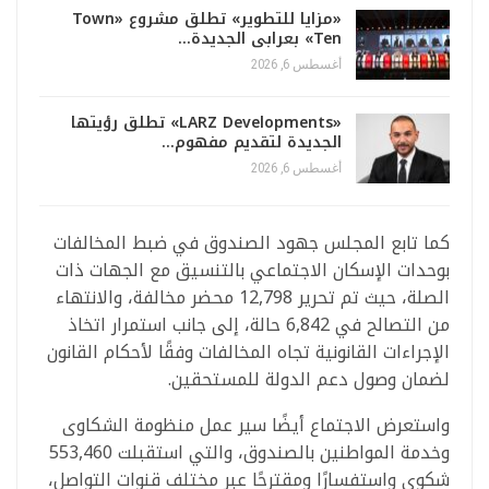
«مزايا للتطوير» تطلق مشروع «Town
Ten» بعرابى الجديدة…
أغسطس 6, 2026
«LARZ Developments» تطلق رؤيتها
الجديدة لتقديم مفهوم…
أغسطس 6, 2026
كما تابع المجلس جهود الصندوق في ضبط المخالفات
بوحدات الإسكان الاجتماعي بالتنسيق مع الجهات ذات
الصلة، حيث تم تحرير 12,798 محضر مخالفة، والانتهاء
من التصالح في 6,842 حالة، إلى جانب استمرار اتخاذ
الإجراءات القانونية تجاه المخالفات وفقًا لأحكام القانون
لضمان وصول دعم الدولة للمستحقين.
واستعرض الاجتماع أيضًا سير عمل منظومة الشكاوى
وخدمة المواطنين بالصندوق، والتي استقبلت 553,460
شكوى واستفسارًا ومقترحًا عبر مختلف قنوات التواصل،