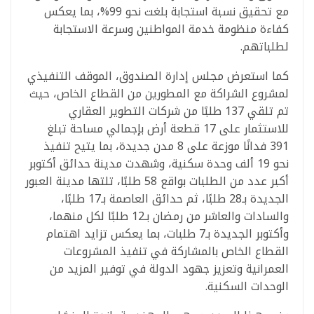
مع تحقيق نسبة استجابة بلغت نحو 99%، بما يعكس
كفاءة منظومة خدمة المواطنين وسرعة الاستجابة
لطلباتهم.
كما استعرض مجلس إدارة الصندوق، الموقف التنفيذي
لمشروع الشراكة مع المطورين من القطاع الخاص، حيث
تم تلقي 137 طلبًا من شركات التطوير العقاري
للاستثمار على 17 قطعة أرض بإجمالي مساحة تبلغ
391 فدانًا موزعة على 8 مدن جديدة، بما يتيح تنفيذ
نحو 19 ألف وحدة سكنية، وشهدت مدينة حدائق أكتوبر
أكبر عدد من الطلبات بواقع 58 طلبًا، تلتها مدينة العبور
الجديدة بـ28 طلبًا، ثم حدائق العاصمة بـ17 طلبًا،
والسادات والعاشر من رمضان بـ12 طلبًا لكل منهما،
وأكتوبر الجديدة بـ7 طلبات، بما يعكس تزايد اهتمام
القطاع الخاص بالمشاركة في تنفيذ المشروعات
العمرانية وتعزيز جهود الدولة في توفير المزيد من
الوحدات السكنية.