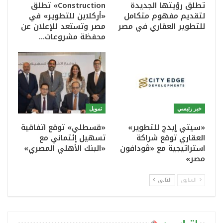
تطلق رؤيتها الجديدة
Construction» تطلق
لتقديم مفهوم متكامل
«أركلاين للتطوير» في
للتطوير العقاري في مصر
مصر وتستعد للإعلان عن
محفظة مشروعات…
خبر رئيسي
تمويل
«سيتي إيدج للتطوير»
«قسطلي» توقع اتفاقية
العقاري توقع شراكة
تسهيل إئتماني مع
استراتيجية مع «ڤودافون
«البنك الأهلي المصري»
مصر»
السابق
التالي