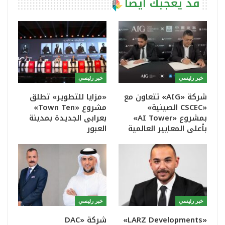
قد يعجبك ايضا
خبر رئيسي
خبر رئيسي
شركة «AIG» تتعاون مع
«مزايا للتطوير» تطلق
«CSCEC الصينية»
مشروع «Town Ten»
بمشروع «AI Tower»
بعرابى الجديدة بمدينة
بأعلى المعايير العالمية
العبور
خبر رئيسي
خبر رئيسي
«LARZ Developments»
شركة «DAC