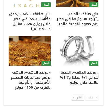
أسعار
أسعار
«آي صاغة»: الذهب
«آي صاغة»: الذهب يحقق
يتراجع 30 جنيها في مصر
مكاسب 5.3% في مصر
رغم صعود الأوقية عالميا
خلال يوليو 2026 مقابل
0.6% عالميا
أسعار
أسعار
«مرصد الذهب»: الفضة
«مرصد الذهب»: الذهب
تتراجع 1% محليًا و1.7%
يرتفع بعد بيانات التضخم
عالميًا خلال يوليو
الأمريكية.. والأوقية
بالقرب من 4100 دولار
السابق
التالي