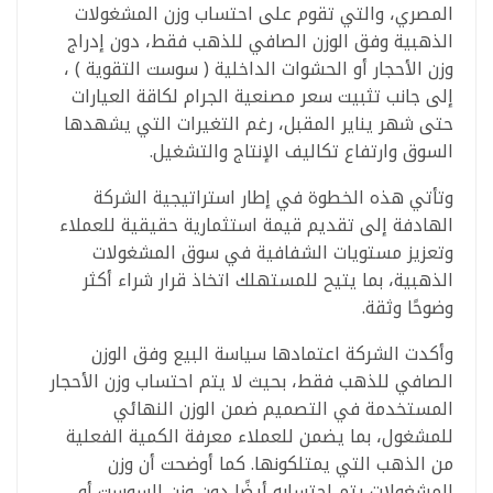
المصري، والتي تقوم على احتساب وزن المشغولات
الذهبية وفق الوزن الصافي للذهب فقط، دون إدراج
وزن الأحجار أو الحشوات الداخلية ( سوست التقوية ) ،
إلى جانب تثبيت سعر مصنعية الجرام لكاقة العيارات
حتى شهر يناير المقبل، رغم التغيرات التي يشهدها
السوق وارتفاع تكاليف الإنتاج والتشغيل.
وتأتي هذه الخطوة في إطار استراتيجية الشركة
الهادفة إلى تقديم قيمة استثمارية حقيقية للعملاء
وتعزيز مستويات الشفافية في سوق المشغولات
الذهبية، بما يتيح للمستهلك اتخاذ قرار شراء أكثر
وضوحًا وثقة.
وأكدت الشركة اعتمادها سياسة البيع وفق الوزن
الصافي للذهب فقط، بحيث لا يتم احتساب وزن الأحجار
المستخدمة في التصميم ضمن الوزن النهائي
للمشغول، بما يضمن للعملاء معرفة الكمية الفعلية
من الذهب التي يمتلكونها. كما أوضحت أن وزن
المشغولات يتم احتسابه أيضًا دون وزن السوست أو