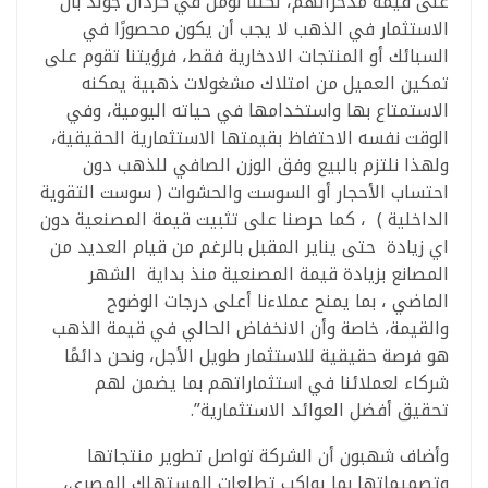
على قيمة مدخراتهم، لكننا نؤمن في كردان جولد بأن
الاستثمار في الذهب لا يجب أن يكون محصورًا في
السبائك أو المنتجات الادخارية فقط، فرؤيتنا تقوم على
تمكين العميل من امتلاك مشغولات ذهبية يمكنه
الاستمتاع بها واستخدامها في حياته اليومية، وفي
الوقت نفسه الاحتفاظ بقيمتها الاستثمارية الحقيقية،
ولهذا نلتزم بالبيع وفق الوزن الصافي للذهب دون
احتساب الأحجار أو السوست والحشوات ( سوست التقوية
الداخلية ) ، كما حرصنا على تثبيت قيمة المصنعية دون
اي زيادة حتى يناير المقبل بالرغم من قيام العديد من
المصانع بزيادة قيمة المصنعية منذ بداية الشهر
الماضي ، بما يمنح عملاءنا أعلى درجات الوضوح
والقيمة، خاصة وأن الانخفاض الحالي في قيمة الذهب
هو فرصة حقيقية للاستثمار طويل الأجل، ونحن دائمًا
شركاء لعملائنا في استثماراتهم بما يضمن لهم
تحقيق أفضل العوائد الاستثمارية”.
وأضاف شهبون أن الشركة تواصل تطوير منتجاتها
وتصميماتها بما يواكب تطلعات المستهلك المصري،