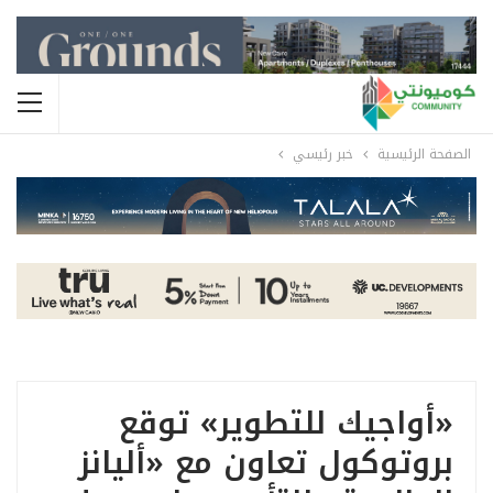
الصفحة الرئيسية
خبر رئيسي
«أواجيك للتطوير» توقع
بروتوكول تعاون مع «أليانز