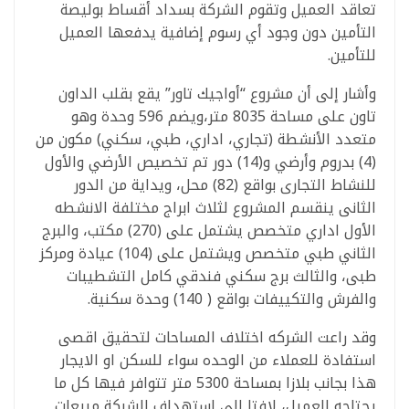
تعاقد العميل وتقوم الشركة بسداد أقساط بوليصة
التأمين دون وجود أي رسوم إضافية يدفعها العميل
للتأمين.
وأشار إلى أن مشروع “أواجيك تاور” يقع بقلب الداون
تاون على مساحة 8035 متر،ويضم 596 وحدة وهو
متعدد الأنشطة (تجاري، اداري، طبي، سكني) مكون من
(4) بدروم وأرضي و(14) دور تم تخصيص الأرضي والأول
للنشاط التجارى بواقع (82) محل، ويداية من الدور
الثانى ينقسم المشروع لثلاث ابراج مختلفة الانشطه
الأول اداري متخصص يشتمل على (270) مكتب، والبرج
الثاني طبي متخصص ويشتمل على (104) عيادة ومركز
طبى، والثالث برج سكني فندقي كامل التشطيبات
والفرش والتكييفات بواقع ( 140) وحدة سكنية.
وقد راعت الشركه اختلاف المساحات لتحقيق اقصى
استفادة للعملاء من الوحده سواء للسكن او الايجار
هذا بجانب بلازا بمساحة 5300 متر تتوافر فيها كل ما
يحتاجه العميل، لافتا إلى استهداف الشركة مبيعات