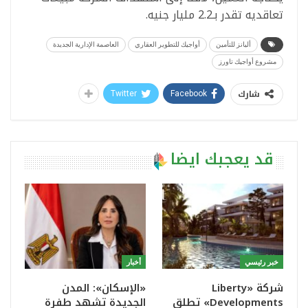
تعاقديه تقدر بـ2.2 مليار جنيه.
أليانز للتأمين
أواجيك للتطوير العقاري
العاصمة الإدارية الجديدة
مشروع أواجيك تاورز
شارك
Twitter
Facebook
قد يعجبك ايضا
خبر رئيسي
أخبار
شركة «Liberty
«الإسكان»: المدن
Developments» تطلق
الجديدة تشهد طفرة