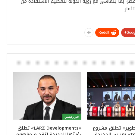
ر، بما يتماشى مع رؤية الدولة لتعظيم الاستفادة من
مار.
ReddIt
Googl
خبر رئيسي
تطوير» تطلق مشروع
«LARZ Developments» تطلق
«Town Ten» بعرابى الجديدة
رؤيتها الجديدة لتقديم مفهوم