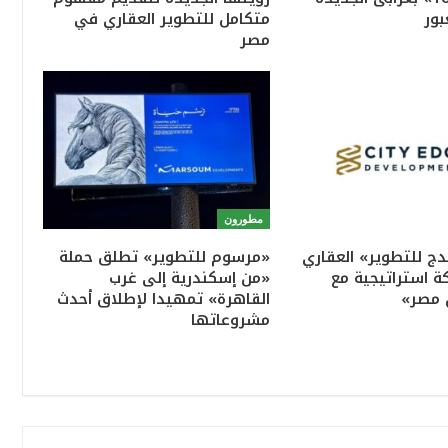
بور
متكامل للتطوير العقاري في
مصر
مطورون
ج للتطوير» العقاري
«مرسوم للتطوير» تطلق حملة
ة استراتيجية مع
«من إسكندرية إلى غرب
 مصر»
القاهرة» تمهيدا لإطلاق أحدث
مشروعاتها