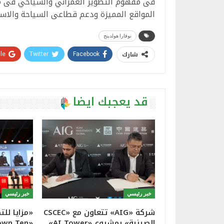
فى مفهوم التطوير العمراني والسياحي فى مص
المواقع المميزة ودعم قطاعى السياحة والاستث
نوفارا هولدينج
شارك
e+
Twitter
Facebook
قد يعجبك ايضا
خبر رئيسي
خبر رئيسي
شركة «AIG» تتعاون مع «CSCEC
«مزايا لل
الصينية» بمشروع «AI Tower»