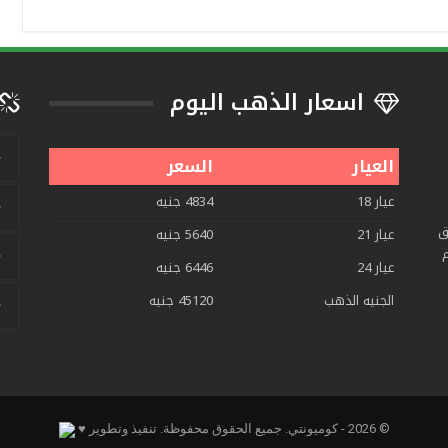
اسعار الذهب اليوم
العيار
السعر
عيار 18
4834 جنيه
ق
عيار 21
5640 جنيه
م
عيار 24
6446 جنيه
الجنيه الذهب
45120 جنيه
© 2026 - كوميونتي. جميع الحقوق محفوظة.
تنفيذ وتطوير ♥