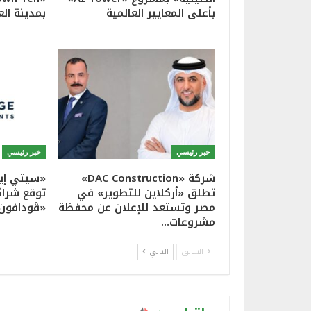
بأعلى المعايير العالمية
بمدينة الع
خبر رئيسي
خبر رئيسي
شركة «DAC Construction»
«سيتي إيد
تطلق «أركلاين للتطوير» في
توقع شراك
مصر وتستعد للإعلان عن محفظة
«ڤودافون
مشروعات…
السابق
التالي