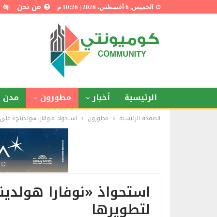
من نحن
الخميس, 6 أغسطس، 2026 | 10:26 م
الرئيسية
أخبار
مطورون
مدن ذ
الصفحة الرئيسية
مطورون
استحواذ «نوفارا هولدينج» على 
استحواذ «نوفارا هولدين
لتطويرها