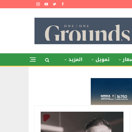
عار
تمويل
المزيد