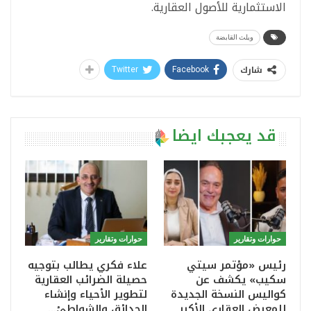
الاستثمارية للأصول العقارية.
ويلث القابضة
شارك
Twitter
Facebook
قد يعجبك ايضا
حوارات وتقارير
حوارات وتقارير
رئيس «مؤتمر سيتي
علاء فكري يطالب بتوجيه
سكيب» يكشف عن
حصيلة الضرائب العقارية
كواليس النسخة الجديدة
لتطوير الأحياء وإنشاء
للمعرض العقاري الأكبر
الحدائق والشواطئ…