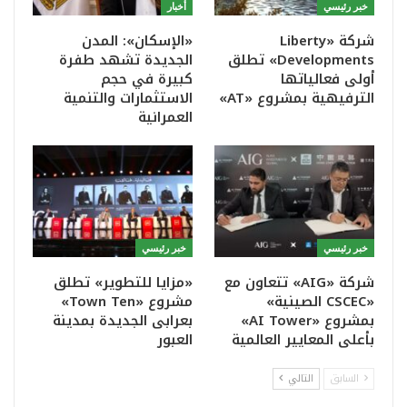
خبر رئيسي
أخبار
شركة «Liberty
«الإسكان»: المدن
Developments» تطلق
الجديدة تشهد طفرة
أولى فعالياتها
كبيرة في حجم
الترفيهية بمشروع «AT»
الاستثمارات والتنمية
العمرانية
خبر رئيسي
خبر رئيسي
شركة «AIG» تتعاون مع
«مزايا للتطوير» تطلق
«CSCEC الصينية»
مشروع «Town Ten»
بمشروع «AI Tower»
بعرابى الجديدة بمدينة
بأعلى المعايير العالمية
العبور
السابق
التالي