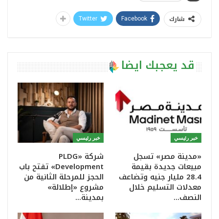
شارك
Twitter
Facebook
قد يعجبك ايضا
خبر رئيسي
خبر رئيسي
«مدينة مصر» تسجل
شركة «PLDG
مبيعات جديدة بقيمة
Development» تفتح باب
28.4 مليار جنيه وتضاعف
الحجز للمرحلة الثانية من
معدلات التسليم خلال
مشروع «إطلالة»
النصف…
بمدينة…