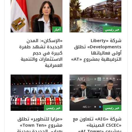
خبر رئيسي
أخبار
شركة «Liberty
«الإسكان»: المدن
Developments» تطلق
الجديدة تشهد طفرة
أولى فعالياتها
كبيرة في حجم
الترفيهية بمشروع «AT»
الاستثمارات والتنمية
العمرانية
خبر رئيسي
خبر رئيسي
شركة «AIG» تتعاون مع
«مزايا للتطوير» تطلق
«CSCEC الصينية»
مشروع «Town Ten»
بمشروع «AI Tower»
بعرابى الجديدة بمدينة