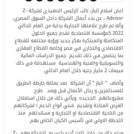
اعلن اسلام الباز، نائب الرئيس التنفيذي لشركة Z-
Advisor ، عن بدء أعمال الشركة داخل السوق المصري،
وأنه تم طرح علامتها التجارية بداية من العام الحالي
2022 كمؤسسة اقتصادية تقدم جميع الحلول
المتكاملة والمبتكرة بفكر جديد ورؤيه مختلفه للقطاع
الاقتصادي والتجاري في مصر وخاصه القطاع العقاري
بما يتضمن في ذلك تقديم جميع الدراسات المالية
والتسويقية والفنية والهندسية مستهدفة في ذلك
مبيعات 2 مليار جنيه خلال العام الحالي.
وأضاف ” الباز ” أن الشركة تعد بمثابة خارطة الطريق
للمستثمرين و رجال الأعمال قبل وبعد طرح
مشروعاتهم الجديده ويأتي ذلك من خلال استغلال
الفرص المتاحة وتقديم شتي أنواع الدعم ا لشركاتهم
من الناحية الاقتصادية او التجارية و مساندتهم منذ
اللحظة الاولي في تآسيس الكيان الخاص بهم.
ويتم ذلك من خلال ثلاث أذرع رئيسيه للشركه وهم Z-