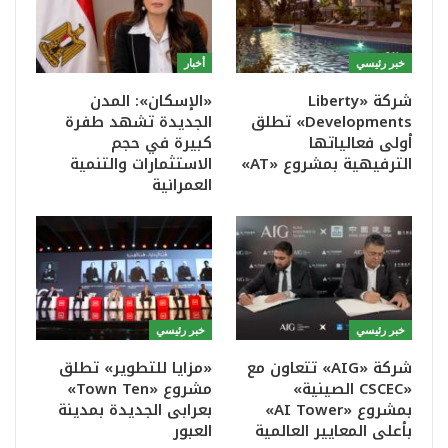
خبر رئيسي
أخبار
شركة «Liberty
«الإسكان»: المدن
Developments» تطلق
الجديدة تشهد طفرة
أولى فعالياتها
كبيرة في حجم
الترفيهية بمشروع «AT»
الاستثمارات والتنمية
العمرانية
خبر رئيسي
خبر رئيسي
شركة «AIG» تتعاون مع
«مزايا للتطوير» تطلق
«CSCEC الصينية»
مشروع «Town Ten»
بمشروع «AI Tower»
بعرابى الجديدة بمدينة
بأعلى المعايير العالمية
العبور