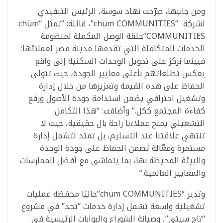
ومن جانبها، صرّحت نهاد سوسة، الرئيس التنفيذي
لشركة “chüm COMMUNITIES”، قائلة: “تمثل “chüm
COMMUNITIES”حلقة الوصل المكملة لمنظومة
الخدمات المتكاملة التي تقدمها مدينة مصر لعملائها؛
فبينما نركز على تحويل الوحدات السكنية إلى واقع
يعكس تطلعاتهم بأعلى معايير الجودة، حيث تتولى
الحفاظ على هذه القيمة وتعزيزها من خلال إدارة
وتشغيل احترافي يضمن استدامة جودة الأصول ورفع
كفاءة المجتمع ككل.” وأضافت: “هذا التكامل
التشغيلي يمنح عملاءنا راحة بال حقيقية، حيث لا
تنتهي علاقتنا عند التسليم، بل تمتد لتشمل إدارة
مستمرة وفعّالة تضمن الحفاظ على جودة الوحدة
والبيئة المحيطة بها، بما يتماشى مع أفضل الممارسات
والمعايير العالمية.”
وتدير “chüm COMMUNITIES”حاليًا محفظة عمليات
تشغيلية واسعة تشمل إدارة خدمات “تجد” في مشروع
“تاج سيتي”، وصيانة الشوراع والبوابات الرئيسية في