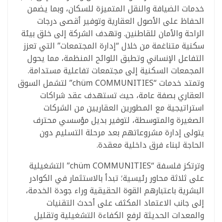
خدمات الضيافة والنقل المتميزة للسكان، وبما يضمن
الحفاظ على الأصول العقارية وتوفير أقصى درجات
الراحة والأمان للقاطنين. وتهدف الشركة إلى خلق بيئة
سكنية متناغمة من خلال “إدارة المجتمعات” التي تعزز
التفاعل الإنساني وتطبق اللوائح المنظمة، مما يحول
المجمعات السكنية إلى مجتمعات تفاعلية مستدامة.
وتمتد خدمات “chüm COMMUNITIES” لتشمل السوق
العقاري بصفة عامة، حيث تستهدف عقد شراكات
استراتيجية مع المطورين العقاريين من الشركات
الصغيرة والمتوسطة، لتوفير بديل مؤسسي محترف
يتولى إدارة مشروعاتهم بعد مرحلة التسليم دون
الحاجة لبناء فرق داخلية معقدة.
وترتكز فلسفة “chüm COMMUNITIES” التشغيلية
على ثلاثة محاور رئيسية؛ تبدأ بالاستثمار في الكوادر
البشرية باعتبارهم القوة الحقيقية وراء جودة الخدمة،
إلى جانب الاعتماد المكثف على أحدث التقنيات
والمعدات الحديثة لرفع الكفاءة التشغيلية وتقليل