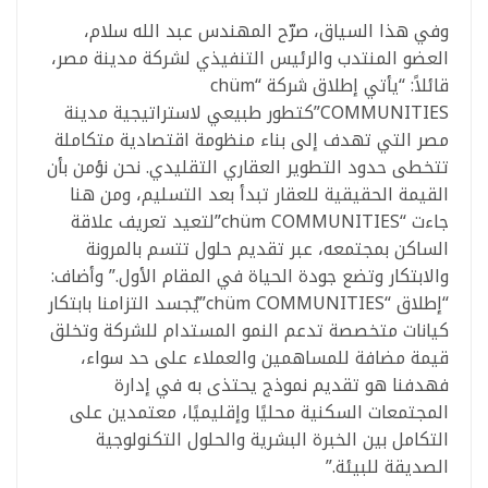
وفي هذا السياق، صرّح المهندس عبد الله سلام،
العضو المنتدب والرئيس التنفيذي لشركة مدينة مصر،
قائلاً: “يأتي إطلاق شركة “chüm
COMMUNITIES”كتطور طبيعي لاستراتيجية مدينة
مصر التي تهدف إلى بناء منظومة اقتصادية متكاملة
تتخطى حدود التطوير العقاري التقليدي. نحن نؤمن بأن
القيمة الحقيقية للعقار تبدأ بعد التسليم، ومن هنا
جاءت “chüm COMMUNITIES”لتعيد تعريف علاقة
الساكن بمجتمعه، عبر تقديم حلول تتسم بالمرونة
والابتكار وتضع جودة الحياة في المقام الأول.” وأضاف:
“إطلاق “chüm COMMUNITIES”يُجسد التزامنا بابتكار
كيانات متخصصة تدعم النمو المستدام للشركة وتخلق
قيمة مضافة للمساهمين والعملاء على حد سواء،
فهدفنا هو تقديم نموذج يحتذى به في إدارة
المجتمعات السكنية محليًا وإقليميًا، معتمدين على
التكامل بين الخبرة البشرية والحلول التكنولوجية
الصديقة للبيئة.”