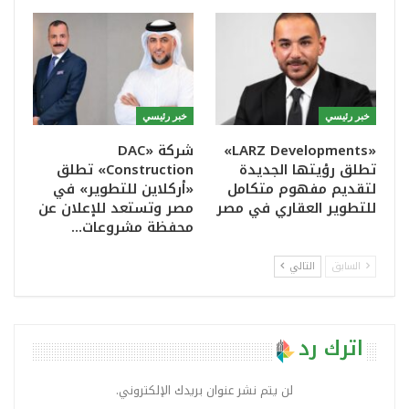
خبر رئيسي
خبر رئيسي
«LARZ Developments»
شركة «DAC
تطلق رؤيتها الجديدة
Construction» تطلق
لتقديم مفهوم متكامل
«أركلاين للتطوير» في
للتطوير العقاري في مصر
مصر وتستعد للإعلان عن
محفظة مشروعات…
السابق
التالي
اترك رد
لن يتم نشر عنوان بريدك الإلكتروني.