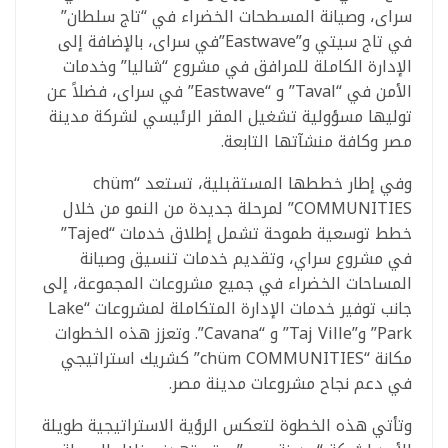
سراى، وصيانة المسطحات الخضراء في “تاج سلطان”
في تاج سيتي و”Eastwave”في سراى، بالإضافة إلى
الإدارة الكاملة للمرافق في مشروع “شاليا” وخدمات
الأمن في “Taval” و “Eastwave” في سراى، فضلاً عن
توليها مسؤولية تشغيل المقر الرئيسي لشركة مدينة
مصر وكافة منشآتها التابعة.
وفي إطار خططها المستقبلية، تستعد “chüm
COMMUNITIES” لمرحلة جديدة من النمو من خلال
خطط توسعية طموحة تشمل إطلاق خدمات “Tajed”
في مشروع سراي، وتقديم خدمات تنسيق وصيانة
المساحات الخضراء في جميع مشروعات المجموعة، إلى
جانب توفير خدمات الإدارة المتكاملة لمشروعات “Lake
Park” و”Taj Ville” و “Cavana”. وتعزز هذه الخطوات
مكانة “chüm COMMUNITIES” كشريك استراتيجي
في دعم نجاح مشروعات مدينة مصر.
وتأتي هذه الخطوة لتعكس الرؤية الاستراتيجية طويلة