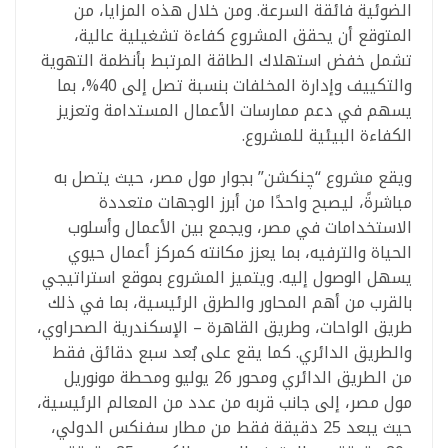
الضوئية فائقة السرعة. ومن خلال هذه المزايا، من
المتوقع أن يحقق المشروع كفاءة تشغيلية عالية،
تشمل خفض استهلاك الطاقة المرتبط بأنظمة التهوية
والتكييف وإدارة المخلفات بنسبة تصل إلى 40%، بما
يسهم في دعم ممارسات الأعمال المستدامة وتعزيز
الكفاءة البيئية للمشروع.
ويقع مشروع “چنكشن” بجوار مول مصر، حيث يتصل به
مباشرةً، ليصبح واحدًا من أبرز الوجهات متعددة
الاستخدامات في مصر، ويجمع بين الأعمال وأسلوب
الحياة والترفيه، بما يعزز مكانته كمركز أعمال حيوي
يسهل الوصول إليه. ويتميز المشروع بموقع استراتيجي
بالقرب من أهم المحاور والطرق الرئيسية، بما في ذلك
طريق الواحات، وطريق القاهرة – الإسكندرية الصحراوي،
والطريق الدائري. كما يقع على بُعد سبع دقائق فقط
من الطريق الدائري ومحور 26 يوليو ومحطة مونوريل
مول مصر، إلى جانب قربه من عدد من المعالم الرئيسية،
حيث يبعد 25 دقيقة فقط من مطار سفنكس الدولي،