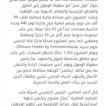
بجوار “مول مصر” مع سهولة الوصول إلى الطرق
والمحاور الرئيسية والمعالم الحيوية غرب القاهرة.
ويمتد المشروع على مساحة بنائية إجمالية تقارب 99
ألف متر مربع، ويضم ثمانية مبانٍ فاخرة توفر 440 وحدة
مكتبية بمساحات تبدأ من 65 مترًا مربعًا، إلى جانب
مجموعة متنوعة تضم أكثر من 50 متجرًا ومطعمًا
ومقهى. كما يضم المشروع فندقًا فاخرًا فئة الخمس
نجوم تديره علامة25hours Hotels by Ennismore .
ويوفر المشروع 1,250 مكانًا لانتظار السيارات، إلى جانب
سبع مناطق مخصصة للنزول والصعود، بما يضمن
سهولة الوصول ويوفر أعلى مستويات الراحة والتنقل،
بما يعزز مكانة “چنكشن” كوجهة متكاملة تجمع بين
الأعمال وأسلوب الحياة العصري ليلبي تطلعات الجيل
الجديد من بيئات العمل والحياة الحضرية.
قال أحمد الشامي، الرئيس التنفيذي لشركة ماجد
الفطيم العقارية: “يمثل مشروع چنكشن خطوة
استراتيجية لنقل خبراتنا الإقليمية في تطوير الوجهات