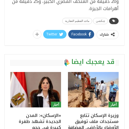
و20 دقيقة من المتحف المصري الكبير، و25 دقيقة من
أهرامات الجيزة.
چنكشن
ماجد الفطيم العقارية
شارك
Twitter
Facebook
قد يعجبك ايضا
أخبار
أخبار
وزيرة الإسكان تتابع
«الإسكان»: المدن
مستجدات ملف توفيق
الجديدة تشهد طفرة
الأوضاع بالأراضي المضافة
كبيرة في حجم