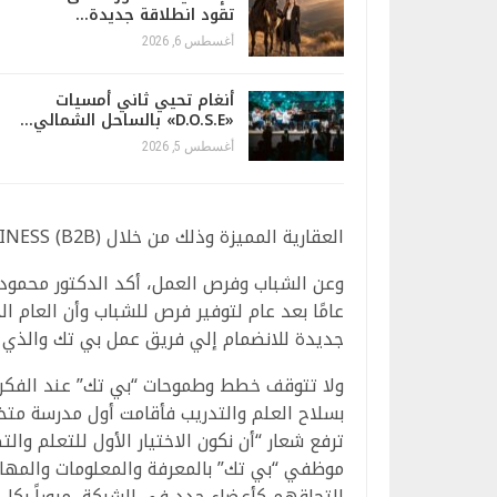
تقود انطلاقة جديدة…
أغسطس 6, 2026
أنغام تحيي ثاني أمسيات
«D.O.S.E» بالساحل الشمالي…
أغسطس 5, 2026
العقارية المميزة وذلك من خلال B.tech BUSINESS (B2B) “.
وعن الشباب وفرص العمل، أكد الدكتور محمود
عامًا بعد عام لتوفير فرص للشباب وأن العام 
جديدة للانضمام إلي فريق عمل بي تك والذي تجاوز عدده 5000
ولا تتوقف خطط وطموحات “بي تك” عند الفكر 
بسلاح العلم والتدريب فأقامت أول مدرسة مت
ترفع شعار “أن نكون الاختيار الأول للتعلم وا
موظفي “بي تك” بالمعرفة والمعلومات والمهارا
التحاقهم كأعضاء جدد في الشركة، مروراً بكل