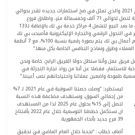
واستعرض محمود خطاب ما تم إنجازه خلال عام 2021 والذي تمثل في ضخ استثمارات جديده تقدر بحوالي
500 مليون جنيه، والتوسع في المساحة البيعية لتصل لحوالي 71 ألف وخمسمائة متر، واطلاق فروع
جديدة بي تك و “بي تك إكس”، وتطوير خدمات ما بعد البيع لتشمل 4 مراكز خدمة بي تك بالإضافة لـ133
في التحول الرقمي والتجارة الإليكترونية فأصبحت بي تك
منصة أعمال حيث ان اليوم حوالي 30% من حجم أعمال بي تك يتم بصورة رقمية بنسبة 100%، مع 7 أنظمة
لعملاء وطرق ونماذج التنافس الخاصة بكل منها.”
 فريق عمل وأننا سنظل دومًا الفريق الرابح، خاصة ونحن
 للاستثمار، ففضلا عن أننا من رواد تجارة التجزئة في
عية طموحة واضعين عملائنا واحتياجاتهم نصب أعيننا.”
ليستطرد: “وصلت حصتنا السوقية في عام 2021 لـ 7%
من إجمالي السوق، ونستهدف مضاعفة هذه النسبة
لتصل إلى 15% بحلول عام 2025 لذا من المستهدف
ان نستكمل خططنا التوسعية خلال عام 2022 بأفتتاح
39 فرع جديد بأنحاء الجمهورية.
أضاف خطاب : “نجحنا خلال العام الماضي في تحقيق