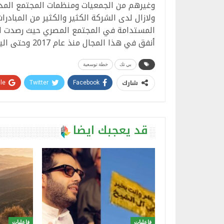
وغيرهم من الجمعيات ومنظمات المجتمع المد
ولازال لدى الشركة الكثير والكثير من المبادر
أنفق في هذا المجال منذ عام 2017 وحتى اليوم 122 مليون جنيه.
بي تك
خطة توسعية
شارك
e+
Twitter
Facebook
قد يعجبك ايضا
فاعليات
فاعليات