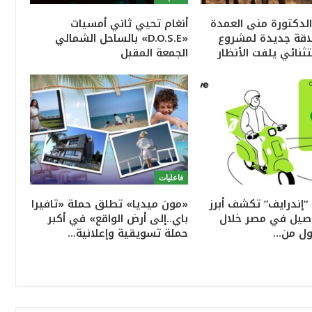
الدكتورة منى العمدة
أنغام تحيي ثاني أمسيات
اقة جديدة لمشروع
«D.O.S.E» بالساحل الشمالي
ثنائي يلفت الأنظار
الجمعة المقبل
فاعليات
“إندرايف” تكشف أبرز
«مون ميديا» تطلق حملة «تافيرا
وصيل في مصر خلال
باي..إلى أرض الواقع» في أكبر
ول من…
حملة تسويقية وإعلانية…