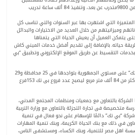
بالإضافة إلى تدريب عشرة آلاف متدرب، وأكثر من 9800متدرب عن بعد، وتنفيذ 84 ألف ساعة تدريب
متميزة التي اشتهرت بها عبر السنوات والتي تناسب كل
تهم وميزانيتهم من خلال العديد من الاختيارات والبدائل
تى يتمكن العميل أن يعيش الحياة التي يتمناها
ريقة حياته. بالإضافة إلى تقديم أفضل خدمات الميني كاش
 بخدمات التقسيط عن طريق الموقع الإلكتروني وتطبيق “بي
كذلك تتميز التغطية الجغرافية لسلسلة “بي تك” على مستوي الجمهورية بتواجدها في 25 محافظة و29
مدينة. ومن المخطط زيادة المساحة البيعية لأكثر من 84 ألف متر مربع ليصبح عدد فروع بى تك 153فرع
 الشركة بالتعاون مع جمعيات ومنظمات المجتمع المدني،
سة متخصيصة فى تجارة التجزئة بالتعاون مع وزارة التربية
ركة “بي تك” دائمًا للإسهام على نحو فعال في تنمية
ون في ذلك مع بنك الحياة الكريمة، وبنك تنمية المهارات
مؤسسة اهل مصر للتنمية، وبنك الكساء، ومستشفى الناس،