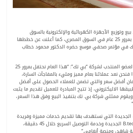
 وتوزيع الأجهزة الكهربائية والإلكترونية بالسوق
المصرية، عن أن العام الجاري هو عام الاحتفال بمرور 25 عام في السوق المصري، كما أعلنت عن خططها
الاستثمارية الطموحة لعام 2022، وذلك في مؤتمر صحفي موسع حضره الدكتور محمود خطاب
وفي بداية كلمته، قال رئيس مجلس الإدارة والعضو المنتدب لشركة “بي تك”: “هذا العام نحتفل بمرور 25
نحن نعد عملائنا بعام مميز ومليء بالمفاجآت السارة،
 ضمان أفضل سعر والتي تضمن للعملاء الحصول على أفضل
يقها الاليكتروني، إذ تتيح المبادرة للعميل تقديم ما يثبت
يقوم ممثلي شركة بي. تك بتنفيذ البيع وفق هذا السعر،
ت الجديدة التي نستهدف بها تقديم خدمات مميزة وفريدة
لعملائنا لذا أعددنا خدمة TO GOمن فروع B.tech.X الجديدة وخدمة التوصيل السريع خلال 45 دقيقة،
ة شاهد، ومنصة أنغامي.”