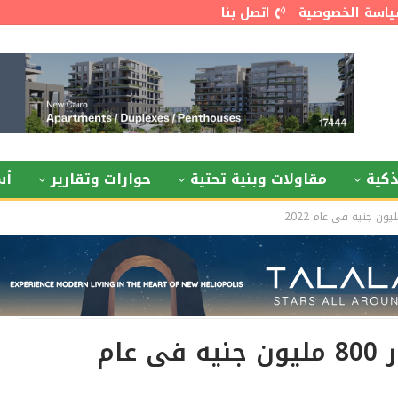
اسة الخصوصية
اتصل بنا
كية
مقاولات وبنية تحتية
حوارات وتقارير
أس
«بي تك» تخطط لاستثمار 800 مليون جنيه فى عام