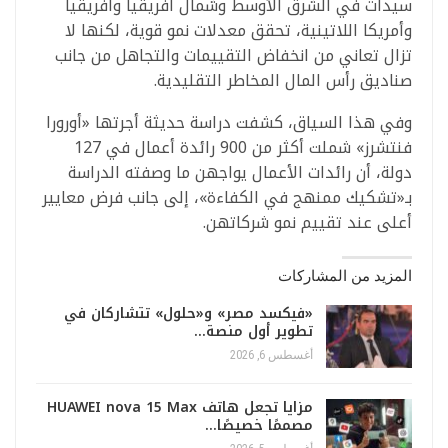
سيدات في الشرق الأوسط وشمال أفريقيا وأفريقيا
وأمريكا اللاتينية، تحقق معدلات نمو قوية، لكنها لا
تزال تعاني من انخفاض التقييمات والتجاهل من جانب
صناديق رأس المال المخاطر التقليدية.
وفي هذا السياق، كشفت دراسة حديثة أجرتها «أورورا
فنتشرز» شملت أكثر من 900 رائدة أعمال في 127
دولة، أن رائدات الأعمال يواجهن ما وصفته الدراسة
بـ«تشكيك ممنهج في الكفاءة»، إلى جانب فرض معايير
أعلى عند تقييم نمو شركاتهن.
المزيد من المشاركات
«فيكسد مصر» و«حلول» تتشاركان في
تطوير أول منصة…
أغسطس 6, 2026
مزايا تجعل هاتف HUAWEI nova 15 Max
مصممًا خصيصًا…