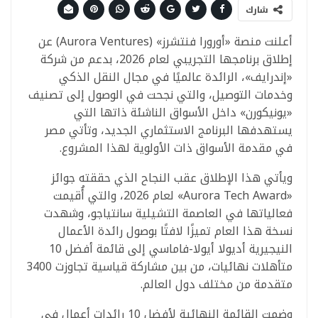
شارك
أعلنت منصة «أورورا فنتشرز» (Aurora Ventures) عن
إطلاق برنامجها التجريبي لعام 2026، بدعم من شركة
«إندرايف»، الرائدة عالميًا في مجال النقل الذكي
وخدمات التوصيل، والتي نجحت في الوصول إلى تصنيف
«يونيكورن» داخل الأسواق الناشئة ذاتها التي
يستهدفها البرنامج الاستثماري الجديد، وتأتي مصر
في مقدمة الأسواق ذات الأولوية لهذا المشروع.
ويأتي هذا الإطلاق عقب النجاح الذي حققته جوائز
«Aurora Tech Award» لعام 2026، والتي أُقيمت
فعالياتها في العاصمة التشيلية سانتياجو، وشهدت
نسخة هذا العام تميزًا لافتًا بوصول رائدة الأعمال
النيجيرية أديولا أيولا-فاماسي إلى قائمة أفضل 10
متأهلات نهائيات، من بين مشاركة قياسية تجاوزت 3400
متقدمة من مختلف دول العالم.
وضمت القائمة النهائية لأفضل 10 رائدات أعمال في