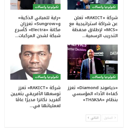
تكنولوجيا واتصالات
تكنولوجيا واتصالات
شركة «RAKICT» تعلن
«راية للمباني الذكية»
عن شراكة استراتيجية مع
و«Sungrow» تعززان
«MCS» لإطلاق محفظة
مكانة «Electra» كأسرع
التدريب الرسمية…
شبكة لشحن المركبات…
تكنولوجيا واتصالات
تكنولوجيا واتصالات
«دياموند Diamond» تعزز
شركة «RAKICT» تعزز
كفاءة الأداء المؤسسي
توسعها الأفريقي بتعيين
بنظام «THΔKΔA»
ألفريد نكانزا مديرًا عامًا
لعملياتها في…
السابق
التالي