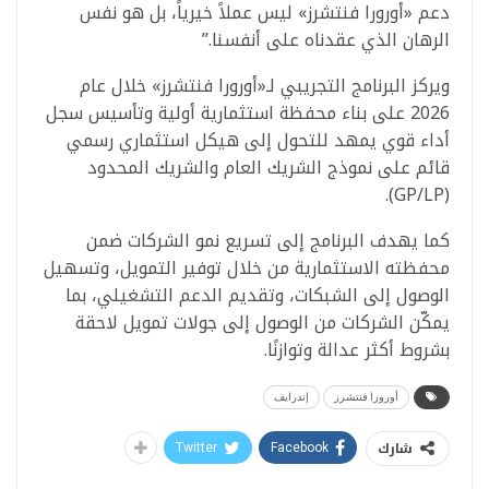
دعم «أورورا فنتشرز» ليس عملاً خيرياً، بل هو نفس
الرهان الذي عقدناه على أنفسنا.”
ويركز البرنامج التجريبي لـ«أورورا فنتشرز» خلال عام
2026 على بناء محفظة استثمارية أولية وتأسيس سجل
أداء قوي يمهد للتحول إلى هيكل استثماري رسمي
قائم على نموذج الشريك العام والشريك المحدود
(GP/LP).
كما يهدف البرنامج إلى تسريع نمو الشركات ضمن
محفظته الاستثمارية من خلال توفير التمويل، وتسهيل
الوصول إلى الشبكات، وتقديم الدعم التشغيلي، بما
يمكّن الشركات من الوصول إلى جولات تمويل لاحقة
بشروط أكثر عدالة وتوازنًا.
أورورا فنتشرز
إندرايف
شارك
Twitter
Facebook