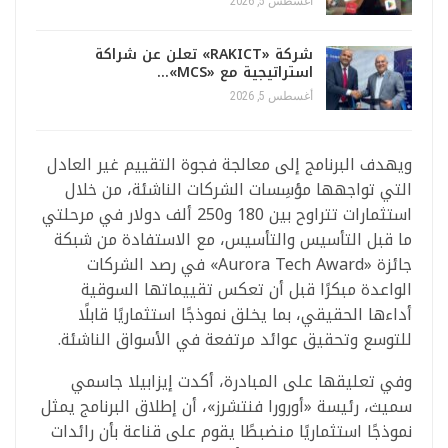
أغسطس 5, 2026
شركة «RAKICT» تعلن عن شراكة
استراتيجية مع «MCS»…
أغسطس 5, 2026
ويهدف البرنامج إلى معالجة فجوة التقييم غير العادل
التي تواجهها مؤسِسات الشركات الناشئة، من خلال
استثمارات تتراوح بين 180 و250 ألف دولار في مرحلتي
ما قبل التأسيس والتأسيس، مع الاستفادة من شبكة
جائزة «Aurora Tech Award» في رصد الشركات
الواعدة مبكرًا قبل أن تعكس تقييماتها السوقية
أداءها الحقيقي، بما يخلق نموذجًا استثماريًا قابلًا
للتوسع وتحقيق عوائد مرتفعة في الأسواق الناشئة.
وفي تعليقها على المبادرة، أكدت إيزابيلا جاسمي
سميث، رئيسة «أورورا فنتشرز»، أن إطلاق البرنامج يمثل
نموذجًا استثماريًا منضبطًا يقوم على قناعة بأن رائدات