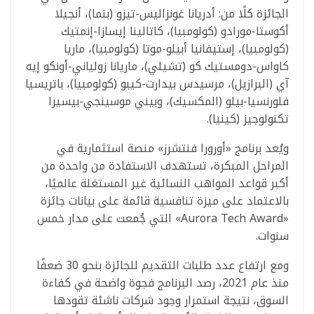
الجائزة كلًا من: أدريانا غونزاليس-تيزو (بنما)، أنجيلا
أكوستا-مورادو (كولومبيا)، كاتالينا إيسازا-إنمتيك
(كولومبيا)، إستيفانيا أبيلو-موتا (كولومبيا)، ماريا
كاواس-دومستيك كو (تشيلي)، ماريانا زولياني-أونكو إيه
آي (البرازيل)، مرسيدس بيدارت-كيبو (كولومبيا)، باتريسيا
فلورنسيا-بيلو (المكسيك)، وبيني موسينجي-بيسيرا
تكنولوجيز (كينيا).
ويُعد برنامج «أورورا فنتشرز» منصة استثمارية في
المراحل المبكرة، تستهدف الاستفادة من واحدة من
أكبر قواعد المواهب النسائية غير المستغلة عالميًا،
بالاعتماد على ميزة تنافسية قائمة على بيانات جائزة
«Aurora Tech Award» التي جُمعت على مدار خمس
سنوات.
ومع ارتفاع عدد طلبات التقديم للجائزة بنحو 30 ضعفًا
منذ عام 2021، رصد البرنامج فجوة واضحة في كفاءة
السوق، نتيجة استمرار وجود شركات ناشئة تقودها