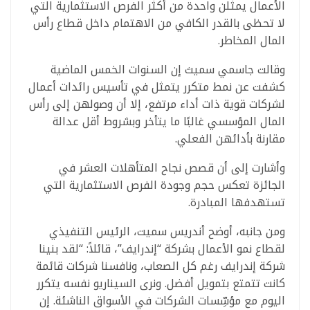
الأعمال يمثلن واحدة من أكثر الفرص الاستثمارية التي
لا تحظى بالقدر الكافي من الاهتمام داخل قطاع رأس
المال المخاطر.
وقالت جاسمي سميث إن السنوات الخمس الماضية
كشفت عن نمط متكرر يتمثل في تأسيس رائدات أعمال
لشركات قوية ذات أداء مرتفع، إلا أن وصولهن إلى رأس
المال المؤسسي غالبًا ما يتأخر وبشروط أقل عدالة
مقارنة بأدائهن الفعلي.
وأشارت إلى أن قصص نجاح المتأهلات العشر في
الجائزة تعكس حجم وجودة الفرص الاستثمارية التي
تستهدفها المبادرة.
ومن جانبه، أوضح أندريس سميت، الرئيس التنفيذي
لقطاع نمو الأعمال بشركة “إندرايف”، قائلاً: “لقد بنينا
شركة إندرايف رغم كل الصعاب، ونافسنا شركات قائمة
كانت تتمتع بتمويل أفضل. ونرى السيناريو نفسه يتكرر
اليوم مع مؤسِّسات الشركات في الأسواق الناشئة. إن