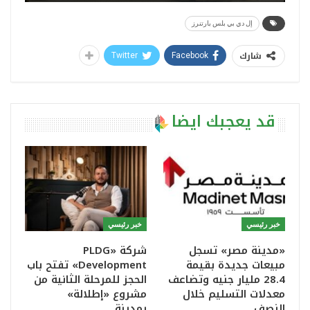
إل دي بي بلس بارتنرز
شارك
Twitter
Facebook
قد يعجبك ايضا
خبر رئيسي
خبر رئيسي
«مدينة مصر» تسجل
شركة «PLDG
مبيعات جديدة بقيمة
Development» تفتح باب
28.4 مليار جنيه وتضاعف
الحجز للمرحلة الثانية من
معدلات التسليم خلال
مشروع «إطلالة»
النصف…
بمدينة…