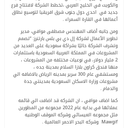
والكويت في الخليج العربي ،تخطط الشركة لافتتاح فرع
جديد في احدي دول جنوب شرق افريقيا لتوسيع نطاق
أعمالها في القارة السمراء .
ومن جانبه أضاف المهندس مصطفى موافي، مدير
تطوير الأعمال لشركة إل دي بي بلس بارتنرز: “تصمم
وتشرف الشركة حاليًا بشراكة سعودية على العديد من
المشروعات في المملكة العربية السعودية باستثمارات
2 مليار دولار، في نوعيات مختلفه من المشروعات ،
منها فندق كراون بلازا السلام بمدينة جده ،
ومستشفي عام 300 سرير بمدينه الرياض بالاضافه الي
مشروعات وزارة الاسكان السعودية بمدينتي جدة
والدمام .
كما اضاف موافي ، ان الشركه قد اضافت الي قائمه
عملائها في بدايه عام 2022 مجموعه من المطورين
مثل مجموعه العيسائي وشركه الموقف الوطنيه
Mawgif وشركه البحر الاحمر العالمية .