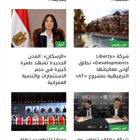
خبر رئيسي
أخبار
شركة «Liberty
«الإسكان»: المدن
Developments» تطلق
الجديدة تشهد طفرة
أولى فعالياتها
كبيرة في حجم
الترفيهية بمشروع «AT»
الاستثمارات والتنمية
العمرانية
خبر رئيسي
خبر رئيسي
شركة «AIG» تتعاون مع
«مزايا للتطوير» تطلق