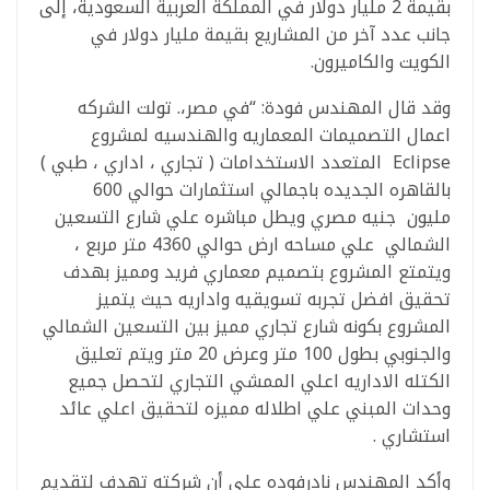
بقيمة 2 مليار دولار في المملكة العربية السعودية، إلى
جانب عدد آخر من المشاريع بقيمة مليار دولار في
الكويت والكاميرون.
وقد قال المهندس فودة: “في مصر،. تولت الشركه
اعمال التصميمات المعماريه والهندسيه لمشروع
Eclipse المتعدد الاستخدامات ( تجاري ، اداري ، طبي )
بالقاهره الجديده باجمالي استثمارات حوالي 600
مليون جنيه مصري ويطل مباشره علي شارع التسعين
الشمالي علي مساحه ارض حوالي 4360 متر مربع ،
ويتمتع المشروع بتصميم معماري فريد ومميز بهدف
تحقيق افضل تجربه تسويقيه واداريه حيث يتميز
المشروع بكونه شارع تجاري مميز بين التسعين الشمالي
والجنوبي بطول 100 متر وعرض 20 متر ويتم تعليق
الكتله الاداريه اعلي الممشي التجاري لتحصل جميع
وحدات المبني علي اطلاله مميزه لتحقيق اعلي عائد
استشاري .
وأكد المهندس نادرفوده على أن شركته تهدف لتقديم