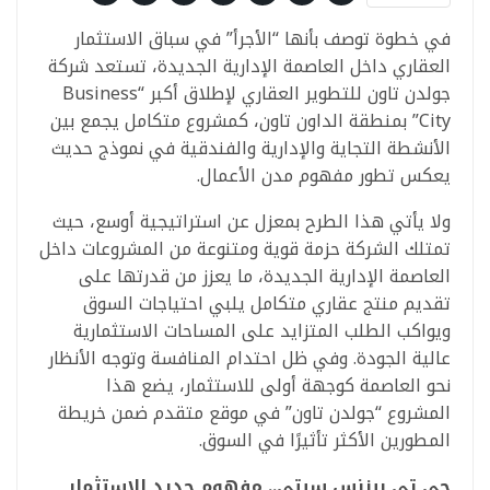
في خطوة توصف بأنها “الأجرأ” في سباق الاستثمار
العقاري داخل العاصمة الإدارية الجديدة، تستعد شركة
جولدن تاون للتطوير العقاري لإطلاق أكبر “Business
City” بمنطقة الداون تاون، كمشروع متكامل يجمع بين
الأنشطة التجاية والإدارية والفندقية في نموذج حديث
يعكس تطور مفهوم مدن الأعمال.
ولا يأتي هذا الطرح بمعزل عن استراتيجية أوسع، حيث
تمتلك الشركة حزمة قوية ومتنوعة من المشروعات داخل
العاصمة الإدارية الجديدة، ما يعزز من قدرتها على
تقديم منتج عقاري متكامل يلبي احتياجات السوق
ويواكب الطلب المتزايد على المساحات الاستثمارية
عالية الجودة. وفي ظل احتدام المنافسة وتوجه الأنظار
نحو العاصمة كوجهة أولى للاستثمار، يضع هذا
المشروع “جولدن تاون” في موقع متقدم ضمن خريطة
المطورين الأكثر تأثيرًا في السوق.
جى تى بيزنس سيتي.. مفهوم جديد للاستثمار