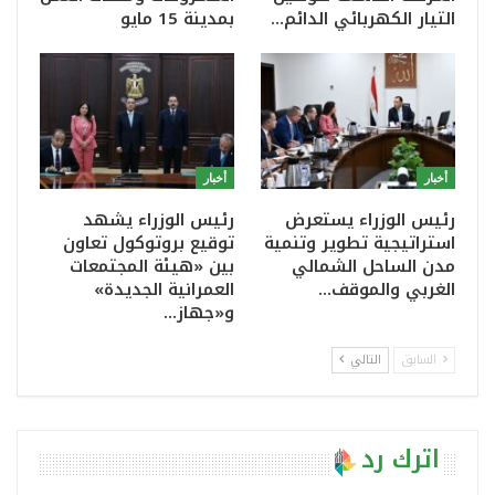
التيار الكهربائي الدائم…
بمدينة 15 مايو
أخبار
أخبار
رئيس الوزراء يستعرض
رئيس الوزراء يشهد
استراتيجية تطوير وتنمية
توقيع بروتوكول تعاون
مدن الساحل الشمالي
بين «هيئة المجتمعات
الغربي والموقف…
العمرانية الجديدة»
و«جهاز…
السابق
التالي
اترك رد