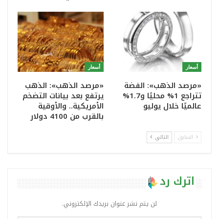
أسعار
أسعار
«مرصد الذهب»: الفضة
«مرصد الذهب»: الذهب
تتراجع 1% محليًا و1.7%
يرتفع بعد بيانات التضخم
عالميًا خلال يوليو
الأمريكية.. والأوقية
بالقرب من 4100 دولار
السابق
التالي
اترك رد
لن يتم نشر عنوان بريدك الإلكتروني.