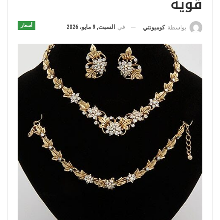
قوية
أسعار
في
السبت, 9 مايو، 2026
بواسطة
كوميونتي