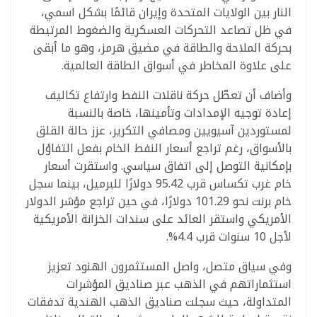
النار بين الولايات المتحدة وإيران قائمًا بشكل اسمي،
في ظل تصاعد التحركات العسكرية والضغوط المرتبطة
بحركة الملاحة والطاقة في مضيق هرمز، وهو ما أبقى
على علاوة المخاطر في أسواق الطاقة العالمية.
وأضاف أن تعطّل حركة ناقلات النفط وارتفاع تكاليف
إعادة توجيه الإمدادات وتأمينها، خاصة بالنسبة
لمستوردين آسيويين ومصافي التكرير، عزز حالة القلق
بالأسواق، رغم تراجع أسعار النفط الخام بفعل التفاؤل
بإمكانية التوصل إلى اتفاق سياسي. واستقرت أسعار
خام غرب تكساس قرب 95.42 دولارًا للبرميل، بينما سجل
خام برنت نحو 101.29 دولارًا، في حين تراجع مؤشر الدولار
الأمريكي واستقر العائد على سندات الخزانة الأمريكية
لأجل 10 سنوات قرب 4.4%.
وفي سياق متصل، واصل المستثمرون الهنود تعزيز
استثماراتهم في الذهب عبر صناديق المؤشرات
المتداولة، حيث سجلت صناديق الذهب الهندية تدفقات