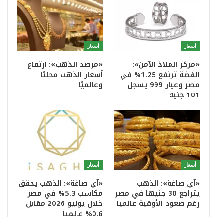
أسعار
أسعار
«مركز الملاذ الآمن»:
«مرصد الذهب»: ارتفاع
الفضة ترتفع 1.25% في
أسعار الذهب محليًا
مصر وعيار 999 يسجل
وعالميًا
101 جنيه
أسعار
أسعار
«آي صاغة»: الذهب
«آي صاغة»: الذهب يحقق
يتراجع 30 جنيها في مصر
مكاسب 5.3% في مصر
رغم صعود الأوقية عالميا
خلال يوليو 2026 مقابل
0.6% عالميا