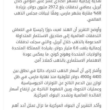
نقدية إيجابية للشهر الحادي عشر على التوالي خلال
أبريل، بصافي تدفقات بلغ 297.2 مليون دولار، بزيادة
68% مقارنة بشهر مارس، وفقًا لبيانات مجلس الذهب
العالمي.
وأوضح التقرير أن الهند لعبت دورًا رئيسيًا في انتعاش
التدفقات العالمية إلى صناديق الاستثمار المتداولة
المدعومة بالذهب خلال أبريل، والتي سجلت تدفقات
إجمالية بلغت 6.6 مليار دولار، بقيادة المملكة المتحدة
والولايات المتحدة وهونج كونج، ما يعكس عودة
الاهتمام الاستثماري بالذهب كملاذ آمن.
وأشار إلى أن أسعار الذهب تتحرك حاليًا في نطاق بين
4400 و4900 دولار للأوقية منذ نهاية مارس، في ظل
توازن بين الدعم الناتج عن التوترات الجيوسياسية
وعمليات التحوط، وبين الضغوط الناتجة عن ارتفاع أسعار
الفائدة العالمية وتشدد البنوك المركزية.
وأكد التقرير أن البنوك المركزية ما تزال تمثل أحد أهم