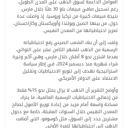
العوامل الداعمة لسوق الذهب على المدى الطويل،
رغم تسجيل صافي مبيعات بلغ 30 طنًا خلال مارس،
نتيجة مبيعات كبيرة من تركيا وروسيا، إذ واصلت عدة
دول، من بينها الصين وبولندا وأوزبكستان وكازاخستان،
تعزيز احتياطياتها من المعدن النفيس.
ولفت إلى أن بنك الشعب الصيني رفع احتياطياته
الرسمية من الذهب للشهر الثامن عشر على التوالي،
بعدما اشترى نحو 8 أطنان خلال مارس، وهي أكبر وتيرة
شراء شهرية منذ ديسمبر 2024، في إطار سياسة
استراتيجية تهدف إلى تنويع الاحتياطيات وتقليل
الاعتماد على الدولار الأمريكي.
وأوضح التقرير أن الذهب لا يزال يمثل نحو 15% فقط
من إجمالي الاحتياطيات الرسمية العالمية، ما يترك
مساحة واسعة أمام مزيد من إعادة توزيع الأصول لصالح
المعدن النفيس خلال السنوات المقبلة، خاصة مع دخول
مشترين جدد إلى السوق، مثل كوسوفو، التي أضافت
الذهب إلى احتياطياتها للمرة الأولى.