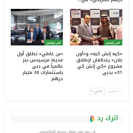
خبر رئيسي
خبر رئيسي
«كيه إتش كيه» و«أون
«بن غاطي» تطلق أول
بلان» يتحالفان لإطلاق
مدينة مرسيدس-بنز
مشروع «كي إتش كي
عالمياً في دبي
31» بدبي
باستثمارات 30 مليار
درهم
السابق
التالي
اترك رد
لن يتم نشر عنوان بريدك الإلكتروني.