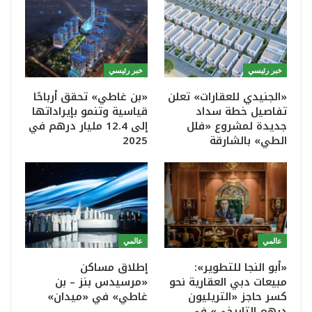
خبر رئيسي
خبر رئيسي
«الجنيدي للعقارات» تعلن
«بن غاطي» تحقق أرباحًا
تفاصيل خطة سداد
قياسية وتنمو بإيراداتها
جديدة لمشروع «فلل
إلى 12.4 مليار درهم في
الطي» بالشارقة
2025
عالمي
عالمي
«أبو النجا للتطوير»:
إطلاق مساكن
مبيعات دبي العقارية نحو
«مرسيدس بنز – بن
كسر حاجز «التريليون
غاطي» في «ميدان»
درهم التاريخي» في…