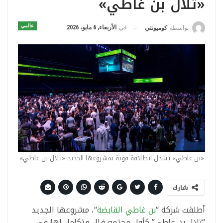
«تلال بن غاطي»
عالمي
في
الأربعاء, 6 مايو، 2026
بواسطة
كوميونتي
«بن غاطي» تسجل انطلاقة قوية بمشروعها الجديد «تلال بن غاطي»
شارك
أطلقت شركة “
بن غاطي القابضة
“، مشروعها الجديد
“تلال بن غاطي” كأول مجتمع فلل متكامل لها في