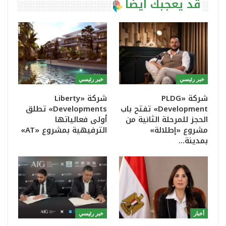
قد يعجبك ايضا
خبر رئيسي
خبر رئيسي
شركة «PLDG
شركة «Liberty
Development» تفتح باب
Developments» تطلق
الحجز للمرحلة الثانية من
أولى فعالياتها
مشروع «إطلالة»
الترفيهية بمشروع «AT»
بمدينة…
أخبار
خبر رئيسي