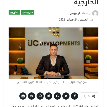
الخارجية
خبر رئيسي
مطورون
بواسطة
كوميونتي
في
الخميس, 24 فبراير، 2022
سامح عواد، الرئيس التنفيذي لشركة UC للتطوير العقاري
شارك
اعلنت شركة UC للتطوير العقارى مشاركتها بعدد من