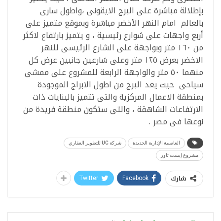
بإطلالة مباشرة على البرج الايقونى ،واطول سارى
بالعالم امام النهر الأخضر مباشرة وبموقع متميز على
أربع واجهات على شوارع رئيسية ، و يتميز بارتفاع لاكثر
من ١٦٠ متر وبواجهة على الشارع الرئيسى للنهر
الاخضر بعرض ١٢٥ متر وعلى شارعين جانبين عرض كل
منهما ٥٠ متر والواجهة الرابعة للمشروع على ممشى
سياحى حيث يعد البرج من اطول الابراج الموجودة
بمنطقة الاعمال المركزية والتى تتميز بالبنايات ذات
الارتفاعات الشاهقة ، والتى ستكون منطقة فريدة من
نوعها فى مصر .
العاصمة الإدارية الجديدة
شركة UC للتطوير العقاري
مشروع إيست تاور
شارك
Twitter
Facebook