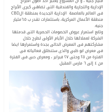
مليار جنيه ، و أن المشروع يعتبر احد اطول الأبراج
الإدارية والتجارية والفندقية التى تضاهى كبرى الأبراج
فى العالم بالعاصمة الإدارية الجديدة بمنطقة الCBD
منطقة الأعمال المركزية، باستثمارات تقدر ب ٦.٥مليار
جنيه.
وتابع استمرار عروض الخصومات الحصرية التى قدمتها
الشركة لعملائها خلال الأيام الأولى لطرح خلال
مشاركتهم فى المعرض الحالى بجدة واستمرارها ايضا
فى معرض ابو ظبي والذى ستنطلق فعالياته فى
الفترة من ٢٥ وحتى ٢٧ فبراير ، ومعرض دبى فى الفترة
من ٤ إلى ٦ مارس المقبل.