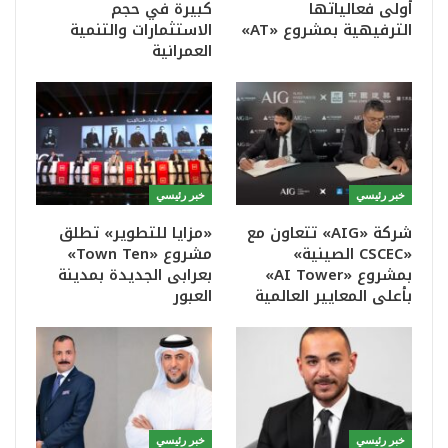
أولى فعالياتها
كبيرة في حجم
الترفيهية بمشروع «AT»
الاستثمارات والتنمية
العمرانية
خبر رئيسي
خبر رئيسي
شركة «AIG» تتعاون مع
«مزايا للتطوير» تطلق
«CSCEC الصينية»
مشروع «Town Ten»
بمشروع «AI Tower»
بعرابى الجديدة بمدينة
بأعلى المعايير العالمية
العبور
خبر رئيسي
خبر رئيسي