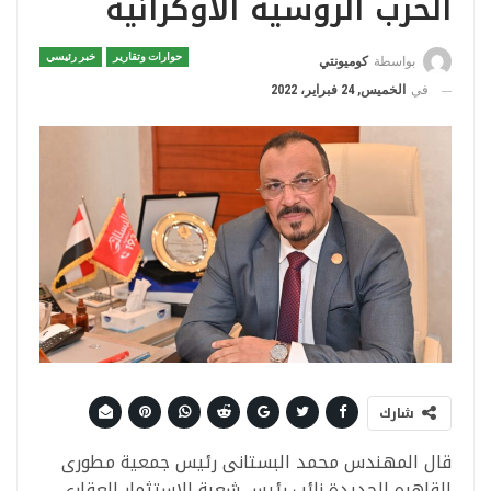
الحرب الروسية الأوكرانية
حوارات وتقارير
خبر رئيسي
بواسطة
كوميونتي
في
الخميس, 24 فبراير، 2022
شارك
قال المهندس محمد البستانى رئيس جمعية مطورى
القاهره الجديدة نائب رئيس شعبة الاستثمار العقارى