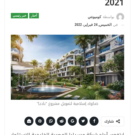
2021
أخبار
خبر رئيسي
بواسطة
كوميونتي
في
الخميس, 24 فبراير، 2022
صكوك إسلامية لتمويل مشروع "باديا"
شارك
ارتفعت أرباح شركة مرسيليا المصرية الخليجية للاستثمار