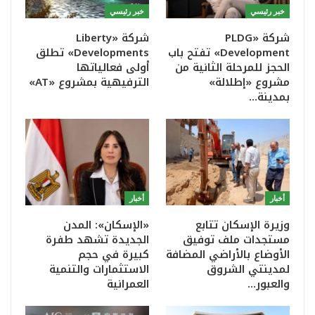
خبر رئيسي
خبر رئيسي
شركة «PLDG
شركة «Liberty
Development» تفتح باب
Developments» تطلق
الحجز للمرحلة الثانية من
أولى فعالياتها
مشروع «إطلالة»
الترفيهية بمشروع «AT»
بمدينة…
أخبار
أخبار
وزيرة الإسكان تتابع
«الإسكان»: المدن
مستجدات ملف توفيق
الجديدة تشهد طفرة
الأوضاع بالأراضي المضافة
كبيرة في حجم
لمدينتي الشروق
الاستثمارات والتنمية
والعبور…
العمرانية