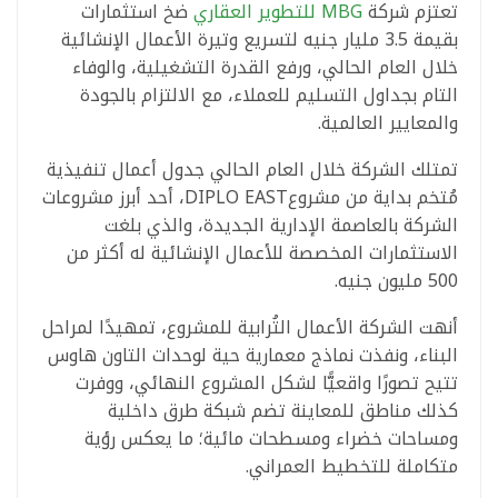
تعتزم شركة
MBG للتطوير العقاري
ضخ استثمارات
بقيمة 3.5 مليار جنيه لتسريع وتيرة الأعمال الإنشائية
خلال العام الحالي، ورفع القدرة التشغيلية، والوفاء
التام بجداول التسليم للعملاء، مع الالتزام بالجودة
والمعايير العالمية.
تمتلك الشركة خلال العام الحالي جدول أعمال تنفيذية
مُتخم بداية من مشروعDIPLO EAST، أحد أبرز مشروعات
الشركة بالعاصمة الإدارية الجديدة، والذي بلغت
الاستثمارات المخصصة للأعمال الإنشائية له أكثر من
500 مليون جنيه.
أنهت الشركة الأعمال التُرابية للمشروع، تمهيدًا لمراحل
البناء، ونفذت نماذج معمارية حية لوحدات التاون هاوس
تتيح تصورًا واقعيًّا لشكل المشروع النهائي، ووفرت
كذلك مناطق للمعاينة تضم شبكة طرق داخلية
ومساحات خضراء ومسطحات مائية؛ ما يعكس رؤية
متكاملة للتخطيط العمراني.