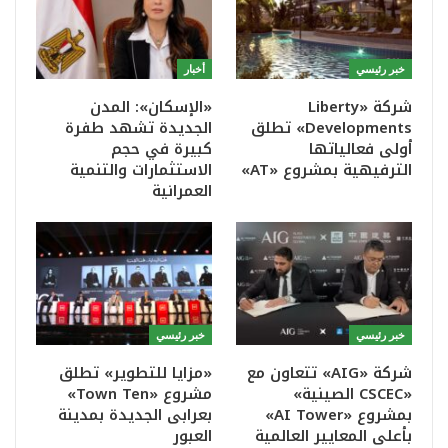
خبر رئيسي
أخبار
شركة «Liberty
«الإسكان»: المدن
Developments» تطلق
الجديدة تشهد طفرة
أولى فعالياتها
كبيرة في حجم
الترفيهية بمشروع «AT»
الاستثمارات والتنمية
العمرانية
خبر رئيسي
خبر رئيسي
شركة «AIG» تتعاون مع
«مزايا للتطوير» تطلق
«CSCEC الصينية»
مشروع «Town Ten»
بمشروع «AI Tower»
بعرابى الجديدة بمدينة
بأعلى المعايير العالمية
العبور