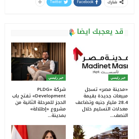
شارك
Twitter
Facebook
قد يعجبك ايضا
خبر رئيسي
خبر رئيسي
«مدينة مصر» تسجل
شركة «PLDG
مبيعات جديدة بقيمة
Development» تفتح باب
28.4 مليار جنيه وتضاعف
الحجز للمرحلة الثانية من
معدلات التسليم خلال
مشروع «إطلالة»
النصف…
بمدينة…