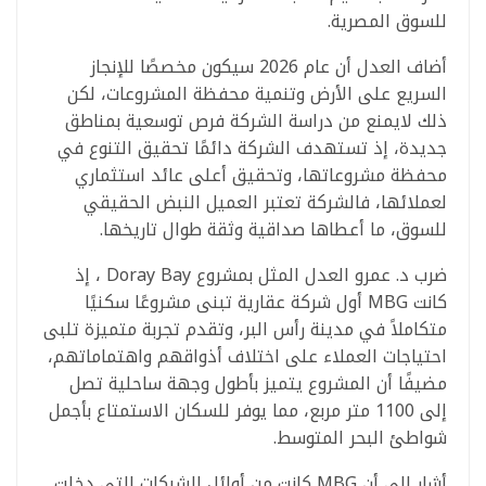
للسوق المصرية.
أضاف العدل أن عام 2026 سيكون مخصصًا للإنجاز
السريع على الأرض وتنمية محفظة المشروعات، لكن
ذلك لايمنع من دراسة الشركة فرص توسعية بمناطق
جديدة، إذ تستهدف الشركة دائمًا تحقيق التنوع في
محفظة مشروعاتها، وتحقيق أعلى عائد استثماري
لعملائها، فالشركة تعتبر العميل النبض الحقيقي
للسوق، ما أعطاها صداقية وثقة طوال تاريخها.
ضرب د. عمرو العدل المثل بمشروع Doray Bay ، إذ
كانت MBG أول شركة عقارية تبنى مشروعًا سكنيًا
متكاملاً في مدينة رأس البر، وتقدم تجربة متميزة تلبى
احتياجات العملاء على اختلاف أذواقهم واهتماماتهم،
مضيفًا أن المشروع يتميز بأطول وجهة ساحلية تصل
إلى 1100 متر مربع، مما يوفر للسكان الاستمتاع بأجمل
شواطئ البحر المتوسط.
أشار إلى أن MBG كانت من أوائل الشركات التي دخلت