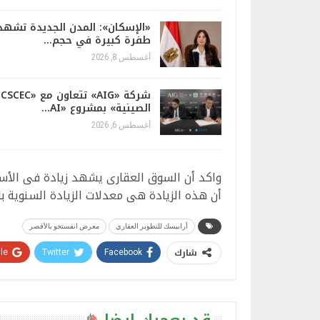
«الإسكان»: المدن الجديدة تشهد
طفرة كبيرة في حجم…
أغسطس 8, 2026
شركة «AIG» تتعاون مع «CSCEC
الصينية» بمشروع «AI…
أغسطس 6, 2026
أن هذه الزيادة هى معدلات الزيادة السنوية ب
أرابيسك للتطوير العقاري
معرض انفستجو بالأقصر
شارك
e+
Twitter
Facebook