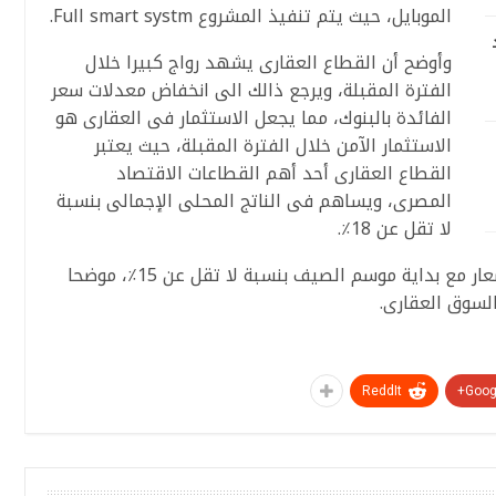
الموبايل، حيث يتم تنفيذ المشروع Full smart systm.
وأوضح أن القطاع العقارى يشهد رواج كبيرا خلال
الفترة المقبلة، ويرجع ذالك الى انخفاض معدلات سعر
الفائدة بالبنوك، مما يجعل الاستثمار فى العقارى هو
الاستثمار الآمن خلال الفترة المقبلة، حيث يعتبر
القطاع العقارى أحد أهم القطاعات الاقتصاد
المصرى، ويساهم فى الناتج المحلى الإجمالى بنسبة
لا تقل عن 18٪.
واكد أن السوق العقارى يشهد زيادة فى الأسعار مع بداية موسم الصيف بنسبة لا تقل عن 15٪، موضحا
السوق العقارى.
ReddIt
Googl