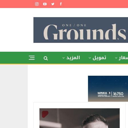
عار
تمويل
المزيد