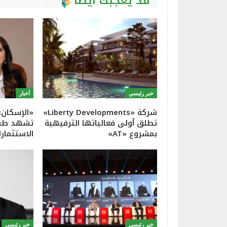
قد يعجبك ايضا
خبر رئيسي
أخبار
شركة «Liberty Developments»
«الإسكان»
تطلق أولى فعالياتها الترفيهية
تشهد طفر
بمشروع «AT»
الاستثمارا
خبر رئيسي
خبر رئيسي