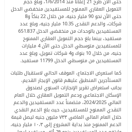
حتى الآن طرح 21 إعلاناً منذ 1/6/2014، وبلغ حجم
التمويل العقاري الممنوح للمستفيدين منخفضي الدخل
حتى الآن نحو 90 مليار جنيه، من خلال 22 بنكاً و8
شركات، والدعم النقدى 10.35 مليار جنيه، وبلغ عدد
المستفيدين بالوحدات من منخفضي الدخل 651.837
مستفيد، بينما بلغ حجم التمويل العقاري الممنوح
للمستفيدين متوسطي الدخل حتى الآن 4 مليارات
جنيه، من خلال 10 بنوك و4 شركات تمويل، وبلغ عدد
المستفيدين من متوسطي الدخل 11799 مستفيد.
كما استعرض الاجتماع، الموقف الحالي لاستقبال طلبات
المستأجرين المنطبق عليهم قانون الإيجار القديم،
بجانب استعراض تقرير الإنجازات السنوي لصندوق
الإسكان الاجتماعي ودعم التمويل العقاري خلال العام
المالي 2024/2025، متضمناً عدد المستفيدين والدعم
النقدي الممنوح للمستفيدين، حيث بلغ الدعم النقدي
خلال العام المالي الماضي ٧٣٣ مليون جنيه ليصل قيمة
الدعم الممنوح منذ بداية المشروع إلى ١٠،٣ مليار جنيه،
وارتفع عدد المستفيدين بنحو ٦٩ ألف مستفيد ليصل