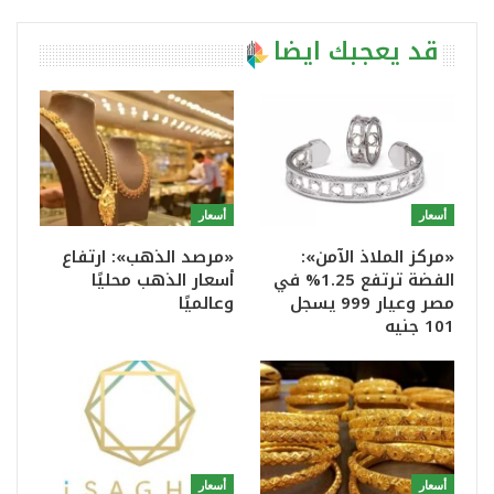
قد يعجبك ايضا
أسعار
أسعار
«مركز الملاذ الآمن»:
«مرصد الذهب»: ارتفاع
الفضة ترتفع 1.25% في
أسعار الذهب محليًا
مصر وعيار 999 يسجل
وعالميًا
101 جنيه
أسعار
أسعار