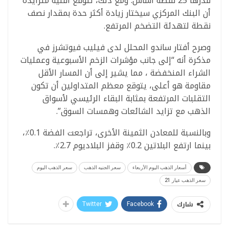
قدرها 25 نقطة أساس. ومع ذلك، تتوقع أقلية متزايدة
أن البنك المركزي سيختار زيادة أكثر حدة بمقدار نصف
نقطة لتهدئة التضخم المرتفع.
وصرح أفتار ساندو المحلل لدى فيليب فيوتشرز في
مذكرة أنه “إلى جانب مؤشرات الزخم الأسبوعية وعمليات
الشراء المنخفضة ، مما يشير إلى أن المسار الأقل
مقاومة هو أعلى، يتوقع معظم المتداولين أن تكون
التقلبات المرتفعة بمثابة البقاء الرئيسي لأسواق
الذهب مع تزايد الشائعات وهمسات السوق”.
وبالنسبة للمعادن الثمينة الأخرى، تراجعت الفضة 0.1٪،
بينما ارتفع البلاتين 0.2٪ وقفز البلاديوم 2.7٪.
أسعار الذهب اليوم الأربعاء
سعر الجنيه الذهب
سعر الذهب اليوم
سعر الذهب عيار 21
شارك
Twitter
Facebook