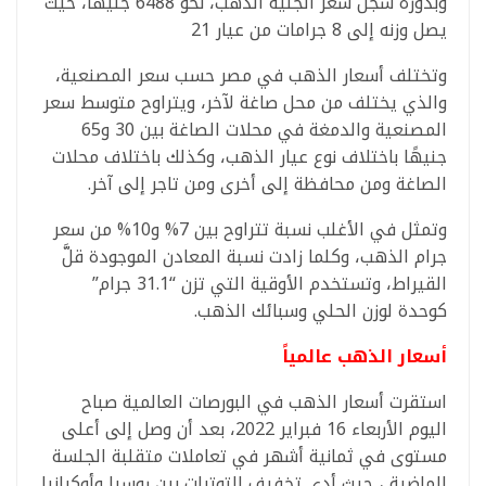
وبدوره سجل سعر الجنيه الذهب، نحو 6488 جنيها، حيث
يصل وزنه إلى 8 جرامات من عيار 21
وتختلف أسعار الذهب في مصر حسب سعر المصنعية،
والذي يختلف من محل صاغة لآخر، ويتراوح متوسط سعر
المصنعية والدمغة في محلات الصاغة بين 30 و65
جنيهًا باختلاف نوع عيار الذهب، وكذلك باختلاف محلات
الصاغة ومن محافظة إلى أخرى ومن تاجر إلى آخر.
وتمثل في الأغلب نسبة تتراوح بين 7% و10% من سعر
جرام الذهب، وكلما زادت نسبة المعادن الموجودة قلَّ
القيراط، وتستخدم الأوقية التي تزن “31.1 جرام”
كوحدة لوزن الحلي وسبائك الذهب.
أسعار الذهب عالمياً
استقرت أسعار الذهب في البورصات العالمية صباح
اليوم الأربعاء 16 فبراير 2022، بعد أن وصل إلى أعلى
مستوى في ثمانية أشهر في تعاملات متقلبة الجلسة
الماضية ، حيث أدى تخفيف التوترات بين روسيا وأوكرانيا