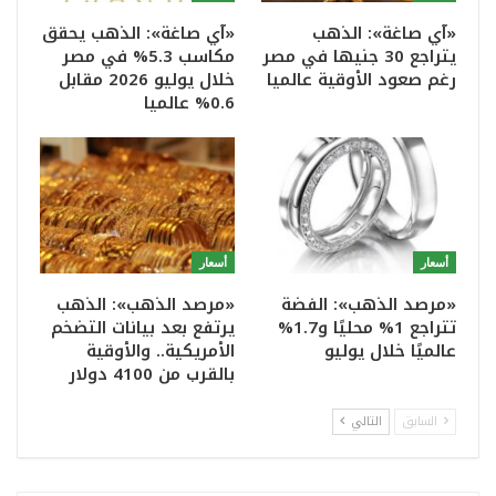
«آي صاغة»: الذهب
«آي صاغة»: الذهب يحقق
يتراجع 30 جنيها في مصر
مكاسب 5.3% في مصر
رغم صعود الأوقية عالميا
خلال يوليو 2026 مقابل
0.6% عالميا
أسعار
أسعار
«مرصد الذهب»: الفضة
«مرصد الذهب»: الذهب
تتراجع 1% محليًا و1.7%
يرتفع بعد بيانات التضخم
عالميًا خلال يوليو
الأمريكية.. والأوقية
بالقرب من 4100 دولار
السابق
التالي