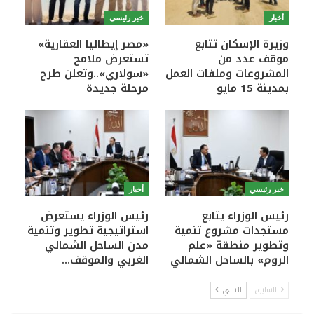
أخبار
خبر رئيسي
وزيرة الإسكان تتابع
«مصر إيطاليا العقارية»
موقف عدد من
تستعرض ملامح
المشروعات وملفات العمل
«سولاري»..وتعلن طرح
بمدينة 15 مايو
مرحلة جديدة
خبر رئيسي
أخبار
رئيس الوزراء يتابع
رئيس الوزراء يستعرض
مستجدات مشروع تنمية
استراتيجية تطوير وتنمية
وتطوير منطقة «علم
مدن الساحل الشمالي
الروم» بالساحل الشمالي
الغربي والموقف…
السابق
التالي