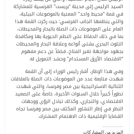
السيد الرئيس إلى مدينة “بريست” الفرنسية للمشاركة
في قمة “محيط واحد” المعنية بالموضوعات البيئية،
والتي ينظمها الجانب الفرنسي؛ حيث ركزت القمة هذا
العام على الموضوعات ذات الصلة بالبحار والمحيطات،
بما في ذلك الحفاظ على النظم الحيوية بها ومكافحة
التلوث البحري بشتى أنواعه وعلاقة البحار والمحيطات
بجهود مواجهة تغير المناخ، فضلاً عن دعم مفهوم
“الاقتصاد الأزرق المستدام” وحشد التمويل له.
وفي هذا الإطار، أشار رئيس الوزراء إلى أن القمة
شهدت متابعة عدد من الموضوعات ذات الصلة بالعلاقات
الثنائية الاستراتيجية بين مصر وفرنسا، والتي شهدت
تطوراً كبيراً خلال السنوات الأخيرة، خاصةً على الصعيد
الاقتصادي، والتجاري، وكذلك تبادل الرؤى ووجهات
النظر في إطار التشاور المكثف بين مصر وفرنسا تجاه
القضايا الإقليمية ذات الاهتمام المشترك.
المزيد من المشاركات