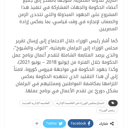
التاريخ للدولة المصرية، متوجهاً بالشكر إلى جميع
أعضاء الحكومة والجهات المشاركة في تنفيذ هذا
المشروع على الجهود المبذولة والتي تتحدى الزمن
والصعاب لإنجازه في وقت قياسي، بما يعكس إرادة
المصريين.
كما أشار رئيس الوزراء خلال الاجتماع إلى إرسال تقرير
مجلس الوزراء إلى البرلمان بغرفتيه، “النواب والشيوخ”،
والذي يرصد المتابعة الشاملة لتقدم أعمال برنامج عمل
الحكومة خلال الفترة من (يوليو 2018 – يونيو 2021)،
وكذا جهود الحكومة في مواجهة فيروس كورونا، لافتاً
إلى أن هذا التقليد الذي تنتهجه الحكومة يعكس
التزامها بمكاشفة المواطنين وممثليهم في البرلمان
بشكل دوريّ عن تقدم الأعمال في برنامج عملها.
اجتماع مجلس الوزراء في العاصمة الإدارية
العاصمة الإدارية الجديدة
رئيس الوزراء
شارك
Twitter
Facebook