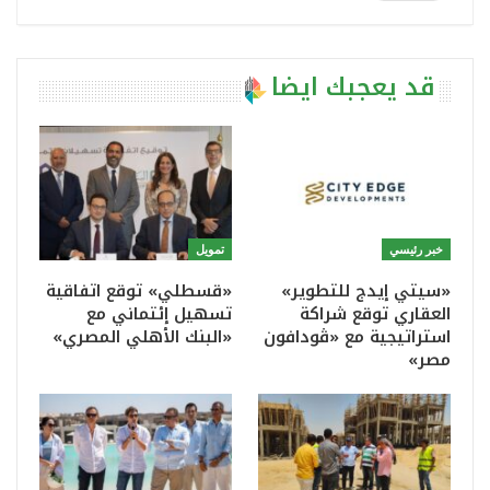
قد يعجبك ايضا
خبر رئيسي
تمويل
«سيتي إيدج للتطوير»
«قسطلي» توقع اتفاقية
العقاري توقع شراكة
تسهيل إئتماني مع
استراتيجية مع «ڤودافون
«البنك الأهلي المصري»
مصر»