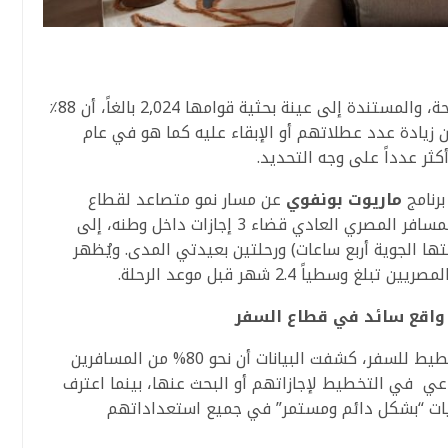
كشفت أحدث البيانات الصادرة عن قطاع السياحة، والمستندة إلى عينة بحثية قوامها 2,024 بالغاً، أن 88٪
ين ينوون زيادة عدد عطلاتهم أو الإبقاء عليه كما هو في عام
برنامج
ماريوت بونفوي
عن مسار نمو متصاعد لقطاع
السياحة. ففي العام المقبل أي 2026، ينوي المسافر المصري العادي قضاء 3 إجازات داخل وطنه، إلى
حلتها الجوية أربع ساعات) ورحلتين بعيدتي المدى. ويُظهر
ياً 2.4 شهر قبل موعد الرحلة.
 واقع سائد في قطاع السفر
ففي مؤشر على تحوّل جوهري في عادات التخطيط للسفر، كشفت البيانات أن نحو 80% من المسافرين
اعي في التخطيط لإجازاتهم أو البحث عنها، بينما اعترف
التقنيات “بشكل دائم ومستمر” في جميع استعداداتهم