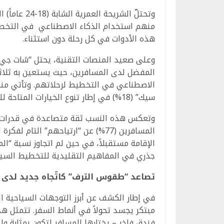
هذه الأدوات في كل رحلة دون استثناء.
وعلى صعيد المنصات التقنية، يحتل “شات جي ب
سيك” (18%) في إطار تنوع الخيارات المتاحة للمسافرين.
وتعكس هذه النسب ثقة متصاعدة في قدرات الذك
المسافرين (77%) عن “ارتياحهم” التا
جذري في المفاهيم التقليدية للتخطيط السي
تصاعد “طقوس الترف” كاتّجاه جديد لدى 
مبتكر يجسد تحولاً في أنماط السفر. تتمثل ه
فندق فاخر – يختارها المسافر لتكون بمثابة و