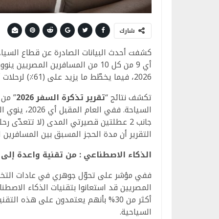
شارك
أي 9 من كل 10 من المسافرين المصري
2026، فيما يخطّط ما يزيد على (61٪) لرحلات أكثر عدداً على وجه التحديد.
تكشف نتائج “
تقرير تذكرة السفر 2026
” من 
جانب 2 عطلتين قصيرتي المدى (لا تتعدّى ر
التقرير أن مدة الحجز المسبق بين المسافرين المصريين تبلغ وسط
الذكاء الاصطناعي : من تقنية واعدة إلى
المصريين قد استعانوا بتقنيات الذكاء الاصطن
أكثر من 30% بأنهم يعتمدون على هذه 
السياحية.