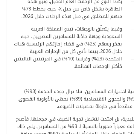
بهذا النوع من الرحلات العام المقبل. وتبرز هذه
الظاهرة بشكل خاص بين جيل X، حيث يخطط 73%
منهم للانطلاق في مثل هذه الرحلات خلال 2026.
وفيما يتعلّق بالوجهات، تبدو المملكة العربية
السعودية وجهة جاذبة للمسافرين المصريين، حيث
يفكر ربعهم (25%) في قضاء إجازتهم الرئيسية هناك
خلال 2026. بينما تأتي كل من الإمارات العربية
المتحدة (23%) وفرنسا (10%) في المرتبتين التاليتين
كأكثر الوجهات الشائعة.
تُشكّل المعايير التقليدية دائمًا الركيزةَ الأساسية لاختيارات المسافرين، فلا تزال جودة الخدمة (93%)
والظروف الجوية (92%) ومستويات النظافة (91%) والجدوى الاقتصادية (89%) تحظى بالأولوية القصوى.
اً متقدماً في خارطة تفضيلات الضيوف.
ليدية، بل امتدت لتشمل تجربة الضيف في مجملها. فأصبح
تنوع المرافق الترفيهية داخل نطاق مكان الإقامة معياراً محورياً بالنسبة لـ 93% من المسافرين. يلي ذلك
أهمية توفّر تشكيلة متنوعة من المطاعم وخيارات الطعام داخل المنشأة السياحية (92%) ووجود مرافق