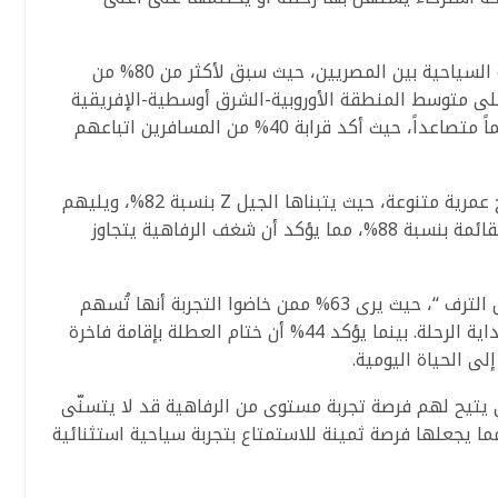
وتكشف الأرقام عن انتشار لافت لهذه الثقافة السياحية بين المصريين، حيث سبق لأكثر من 80% من
لى متوسط المنطقة الأوروبية-الشرق أوسطية-الإفريقية
الذي لم يتجاوز 59%. بل إن الظاهرة تشهد زخماً متصاعداً، حيث أكد قرابة 40% من المسافرين اتباعهم
واللافت أن ثقافة “طقس الترف” تجتذب شرائح عمرية متنوعة، حيث يتبناها الجيل Z بنسبة 82%، ويليهم
جيل الألفية بنسبة 81%، بينما يتصدر جيل X القائمة بنسبة 88%، مما يؤكد أن شغف الرفاهية يتجاوز
ويُجمع المسافرون على فوائد عديدة لـ “طقس الترف “، حيث يرى 63% ممن خاضوا التجربة أنها تُسهم
في “استرخاء النفس ودخول جو بالعطلة” مع بداية الرحلة. بينما يؤكد 44% أن ختام العطلة بإقامة فاخرة
لى الحياة اليومية.
نمط السياحي يتيح لهم فرصة تجربة مستوى من الرفاهية قد لا يتسنّى
ا يجعلها فرصة ثمينة للاستمتاع بتجربة سياحية استثنائية