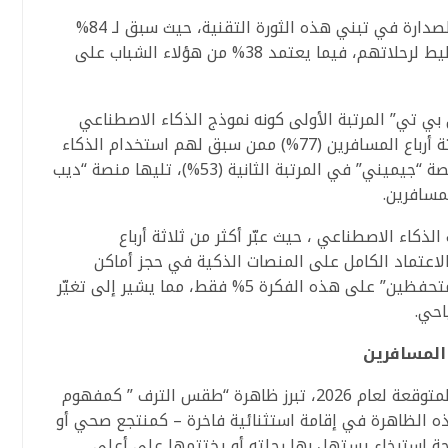
وتحتلّ الشريحة العمرية الشابة (18-24 عاماً) الصدارة في تبني هذه الثورة التقنية، حيث سبق لـ 84%
منهم استخدام الذكاء الاصطناعي في التخطيط لرحلاتهم، فيما يعتمد 38% من هؤلاء الشباب على
ي تي” المرتبة الأولى كونه نموذج الذكاء الاصطناعي
المفضل لدى المسافرين، حيث يستعين به ثلاثة أرباع المسافرين (77%) ممن سبق لهم استخدام الذكاء
الاصطناعي في التخطيط لرحلاتهم. وتأتي منصة “جيميني” في المرتبة الثانية (53%)، تليها منصة “ديب
اء الاصطناعي ، حيث عبّر أكثر من ثلاثة أرباع
م لفكرة الاعتماد الكامل على المنصات الذكية في حجز أماكن
الإقامة مستقبلاً، في حين لم اتجاوز نسبة “المتحفظين” على هذه الفكرة 5% فقط، مما يشير إلى تغيّر
احي.
المسافرين
في إطار الكشف عن أبرز التوجهات السياحية المتوقعة لعام 2026، تبرز ظاهرة “طقس الترف ” كمفهوم
ذه الظاهرة في إقامة استثنائية فاخرة – كمنتجع صحي أو
احة استرخاء يستهل بها رحلته أو يختتمها على أعلى