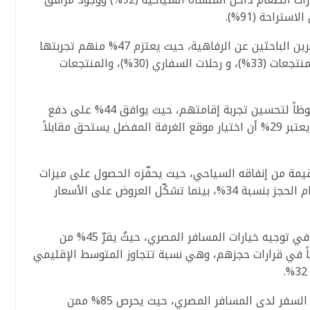
تراحة (91%).
تتصدّر “الباقات الشاملة” قائمة خيارات المسافرين الباحثين عن الرفاهية، حيث يعتزم 47% منهم تجربتها
في 2026، متقدمة بذلك على العطلات في المنتجعات (33%)، و رحلات السفاري (30%)، والمنتجعات
كما يُبدي المسافرون المصريون استعداداً ملحوظاً لتحسين تجربة إقامتهم، حيث يوافق 44% على دفع
مبلغ إضافي لضمان تسجيل دخول مبكر، بينما يعتبر 29% أن اختيار موقع الغرفة المفضل يستحق مقابلاً
ة من إنفاقه السياحي، حيث يحفّزه الحصول على ميزات
إضافية مجانية (ليلة مجانية أو ترقية) على إتمام الحجز بنسبة 34%، بينما تشكّل العروض على الأسعار
ويمكن رصد تأثيرٍ واضح لبرامج الولاء الفندقية في توجيه خيارات المسافر المصري، حيثُ يقرّ 45% من
اً في قرارات حجزهم، وهي نسبة تتجاوز المتوسط الإقليمي
تأخذ الاعتبارات البيئية حيزاً متقدماً في خطط السفر لدى المسافر المصري، حيث يحرص 85% ممن