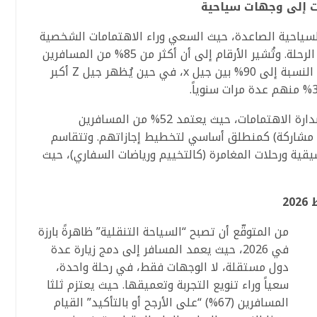
ات إلى وجهات سياحية
السياحية الصاعدة، حيث السعي وراء الاهتمامات الشخصية
هو المحرك الأساسي لاختيار الوجهة وتخطيط الرحلة. وتُشير الأرقام إلى أن أكثر من 85% من المسافرين
المصريين سبق لهم خوض هذه التجربة، لتصل النسبة إلى 90% بين جيل x، في حين يُظهر جيل Z أكبر
وتحتلّ الرحلات المرتبطة بالفعاليات الرياضية صدارة الاهتمامات، حيث يعتمد 52% من المسافرين
و مشاركة) كمنطلق أساسي لتخطيط إجازاتهم. وتتقاسم
سيقية ورحلات المغامرة (كالتخييم ورياضات السفاري)، حيث
2
من المتوقّع أن تصبح “السياحة التنقلية” ظاهرةً بارزة
في 2026، حيث يعمد المسافر إلى دمج زيارة عدة
دول مستقلة، لا الوجهات فقط، في رحلة واحدة،
سعياً وراء تنويع التجربة وتعميقها. حيث يعتزم ثلثا
المسافرين (67%) “على الأرجح أو بالتأكيد” القيام