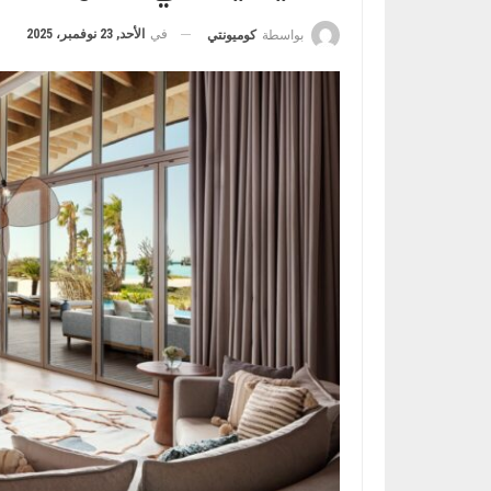
في
الأحد, 23 نوفمبر، 2025
بواسطة
كوميونتي