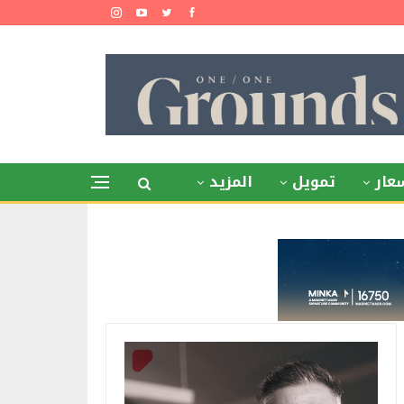
عار
تمويل
المزيد