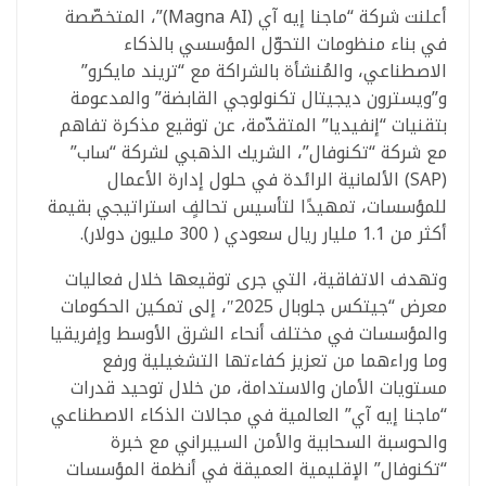
أعلنت شركة “ماجنا إيه آي (Magna AI)”، المتخصّصة
في بناء منظومات التحوّل المؤسسي بالذكاء
الاصطناعي، والمُنشأة بالشراكة مع “تريند مايكرو”
و”ويسترون ديجيتال تكنولوجي القابضة” والمدعومة
بتقنيات “إنفيديا” المتقدّمة، عن توقيع مذكرة تفاهم
مع شركة “تكنوفال”، الشريك الذهبي لشركة “ساب”
(SAP) الألمانية الرائدة في حلول إدارة الأعمال
للمؤسسات، تمهيدًا لتأسيس تحالفٍ استراتيجي بقيمة
أكثر من 1.1 مليار ريال سعودي ( 300 مليون دولار).
وتهدف الاتفاقية، التي جرى توقيعها خلال فعاليات
معرض “جيتكس جلوبال 2025″، إلى تمكين الحكومات
والمؤسسات في مختلف أنحاء الشرق الأوسط وإفريقيا
وما وراءهما من تعزيز كفاءتها التشغيلية ورفع
مستويات الأمان والاستدامة، من خلال توحيد قدرات
“ماجنا إيه آي” العالمية في مجالات الذكاء الاصطناعي
والحوسبة السحابية والأمن السيبراني مع خبرة
“تكنوفال” الإقليمية العميقة في أنظمة المؤسسات