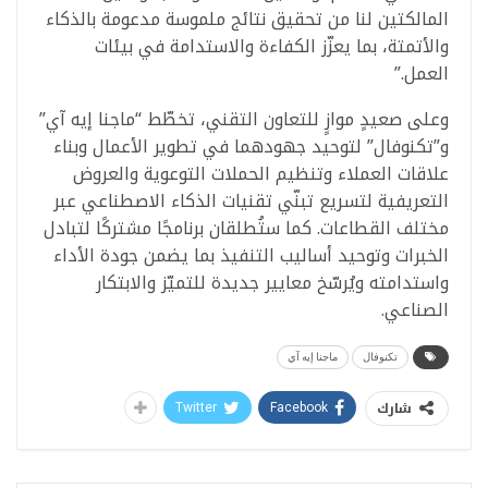
المالكتين لنا من تحقيق نتائج ملموسة مدعومة بالذكاء
والأتمتة، بما يعزّز الكفاءة والاستدامة في بيئات
العمل.”
وعلى صعيدٍ موازٍ للتعاون التقني، تخطّط “ماجنا إيه آي”
و”تكنوفال” لتوحيد جهودهما في تطوير الأعمال وبناء
علاقات العملاء وتنظيم الحملات التوعوية والعروض
التعريفية لتسريع تبنّي تقنيات الذكاء الاصطناعي عبر
مختلف القطاعات. كما ستُطلقان برنامجًا مشتركًا لتبادل
الخبرات وتوحيد أساليب التنفيذ بما يضمن جودة الأداء
واستدامته ويُرسّخ معايير جديدة للتميّز والابتكار
الصناعي.
تكنوفال
ماجنا إيه آي
شارك
Twitter
Facebook