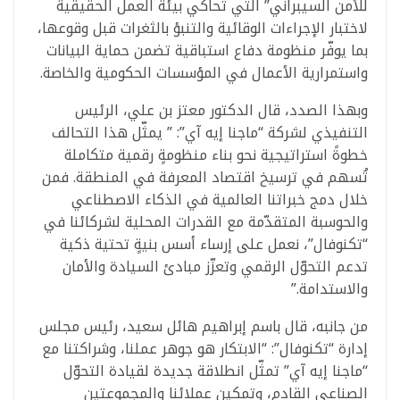
للأمن السيبراني” التي تُحاكي بيئة العمل الحقيقية
لاختبار الإجراءات الوقائية والتنبؤ بالثغرات قبل وقوعها،
بما يوفّر منظومة دفاع استباقية تضمن حماية البيانات
واستمرارية الأعمال في المؤسسات الحكومية والخاصة.
وبهذا الصدد، قال الدكتور معتز بن علي، الرئيس
التنفيذي لشركة “ماجنا إيه آي”: ” يمثّل هذا التحالف
خطوةً استراتيجية نحو بناء منظومةٍ رقمية متكاملة
تُسهم في ترسيخ اقتصاد المعرفة في المنطقة. فمن
خلال دمج خبراتنا العالمية في الذكاء الاصطناعي
والحوسبة المتقدّمة مع القدرات المحلية لشركائنا في
“تكنوفال”، نعمل على إرساء أسس بنيةٍ تحتية ذكية
تدعم التحوّل الرقمي وتعزّز مبادئ السيادة والأمان
والاستدامة.”
من جانبه، قال باسم إبراهيم هائل سعيد، رئيس مجلس
إدارة “تكنوفال”: “الابتكار هو جوهر عملنا، وشراكتنا مع
“ماجنا إيه آي” تمثّل انطلاقة جديدة لقيادة التحوّل
الصناعي القادم، وتمكين عملائنا والمجموعتين