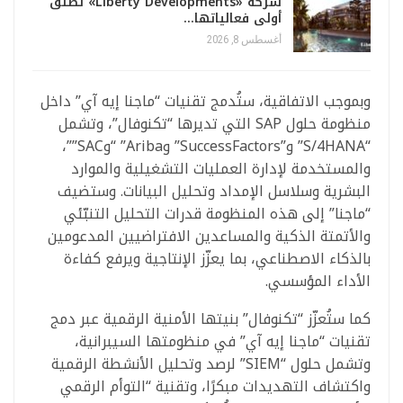
شركة «Liberty Developments» تطلق
أولى فعالياتها…
أغسطس 8, 2026
وبموجب الاتفاقية، ستُدمج تقنيات “ماجنا إيه آي” داخل
منظومة حلول SAP التي تديرها “تكنوفال”، وتشمل
“S/4HANA” و”SuccessFactors” وAriba” “وSAC””،
والمستخدمة لإدارة العمليات التشغيلية والموارد
البشرية وسلاسل الإمداد وتحليل البيانات. وستضيف
“ماجنا” إلى هذه المنظومة قدرات التحليل التنبّئي
والأتمتة الذكية والمساعدين الافتراضيين المدعومين
بالذكاء الاصطناعي، بما يعزّز الإنتاجية ويرفع كفاءة
الأداء المؤسسي.
كما ستُعزّز “تكنوفال” بنيتها الأمنية الرقمية عبر دمج
تقنيات “ماجنا إيه آي” في منظومتها السيبرانية،
وتشمل حلول “SIEM” لرصد وتحليل الأنشطة الرقمية
واكتشاف التهديدات مبكرًا، وتقنية “التوأم الرقمي