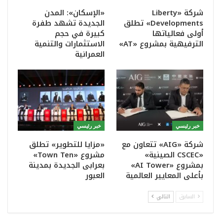
شركة «Liberty
«الإسكان»: المدن
Developments» تطلق
الجديدة تشهد طفرة
أولى فعالياتها
كبيرة في حجم
الترفيهية بمشروع «AT»
الاستثمارات والتنمية
العمرانية
خبر رئيسي
خبر رئيسي
شركة «AIG» تتعاون مع
«مزايا للتطوير» تطلق
«CSCEC الصينية»
مشروع «Town Ten»
بمشروع «AI Tower»
بعرابى الجديدة بمدينة
بأعلى المعايير العالمية
العبور
السابق
التالي