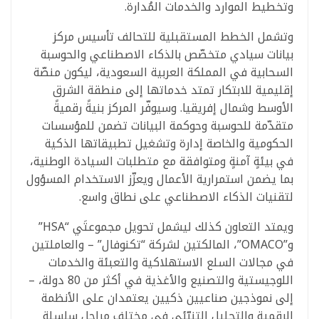
وتخطيط الموارد والخدمات المُدارة.
وتشمل الخطط المستقبلية للتحالف تأسيس مركز
بيانات سيادي متخصّص بالذكاء الاصطناعي والحوسبة
السحابية في المملكة العربية السعودية، ليكون منصّة
إقليمية للابتكار تمتد خدماتها إلى منطقة الشرق
الأوسط وشمال إفريقيا. وسيوفّر المركز بنيةً رقميةً
متقدّمة للحوسبة وحوكمة البيانات تضمن للمؤسسات
الحكومية والخاصة إدارة وتشغيل تطبيقاتها الذكية
في بيئةٍ آمنةٍ ومتوافقة مع متطلبات السيادة الوطنية،
بما يضمن استمرارية الأعمال ويعزّز الاستخدام المسؤول
لتقنيات الذكاء الاصطناعي على نطاق واسع.
ويمتد التعاون كذلك ليشمل تحويل مجموعتَي “HSA”
و”OMACO”، المالكتين لشركة “تكنوفال” – والعاملتين
في مجالات السلع الاستهلاكية والتعبئة والخدمات
اللوجيستية والتصنيع والأغذية في أكثر من 80 دولة، –
إلى نموذجين صناعيين ذكيين يعتمدان على الأنظمة
الرقمية والتحليل التنبّئي في مختلف مراحل سلسلة