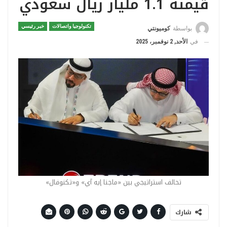
قيمته 1.1 مليار ريال سعودي
تكنولوجيا واتصالات
خبر رئيسي
بواسطة
كوميونتي
في
الأحد, 2 نوفمبر، 2025
تحالف استراتيجي بين «ماجنا إيه آي» و«تكنوفال»
شارك