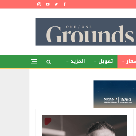
عار
تمويل
المزيد