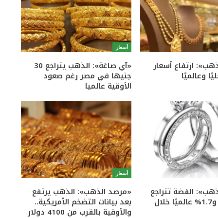
أسعار
هب»: ارتفاع أسعار
«آي صاغة»: الذهب يتراجع 30
ًا وعالميًا
جنيها في مصر رغم صعود
الأوقية عالميا
أسعار
هب»: الفضة تتراجع
«مرصد الذهب»: الذهب يرتفع
1% محليًا و1.7% عالميًا خلال
بعد بيانات التضخم الأمريكية..
والأوقية بالقرب من 4100 دولار