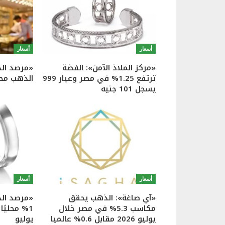
أسعار
أسعار
«مركز الملاذ الآمن»: الفضة
«مرصد الذ
ترتفع 1.25% في مصر وعيار 999
الذهب محلي
يسجل 101 جنيه
أسعار
أسعار
«آي صاغة»: الذهب يحقق
«مرصد الذ
مكاسب 5.3% في مصر خلال
يوليو 2026 مقابل 0.6% عالميا
يوليو