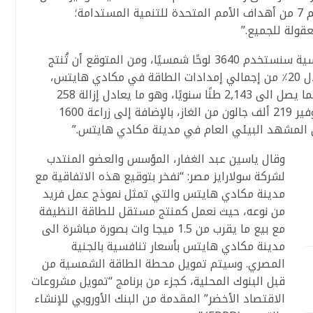
معايير الاستدامة البيئية المطابقة للهدف رقم 7 من أهداف الأمم المتحدة للتنمية المستدامة؛
قولة للجميع.”
وأضاف دويدار: “من خلال محطة الطاقة الشمسية سنستخدم 3640 لوحًا شمسيًا، ومن المتوقع أن تُنتج
أكثر من 3304 ميجاوات ساعة / سنويًا؛ بما يعادل 20٪ من إجمالي إمدادات الطاقة في مكادي هايتس،
فضلاً عن تقليل انبعاثات ثاني أكسيد الكربون بما يصل الى 2,143 طنًا سنويًا، وهو ما يعادل إزالة 258
سيارة عن الطريق لمدة عام واحد؛ وستقوم بتوفير 219 ألف جالون من الغاز، بالإضافة إلى زراعة 1600
على المشهد البيئي العام في مدينة مكادي هايتس.”
وقال ياسين عبد الغفار، المؤسس والعضو المنتدب
لشركة سولارايز مصر: “نفخر بتوقيع هذه الاتفاقية مع
مدينة مكادي هايتس والتي تمثل نموذج عمل فريد
من نوعه، حيث نعمل كمنتج مستقل للطاقة النظيفة
مع بيع ما يقرب من 1.5 ميجا وات بصورة مباشرة الى
مدينة مكادي هايتس بأسعار تنافسية بالجنية
المصري. وسيتم تمويل محطة الطاقة الشمسية من
قبل البنوك المحلية، كجزء من برنامج “تمويل مشروعات
الاقتصاد الأخضر” المقدمة من البنك الأوروبي للإنشاء