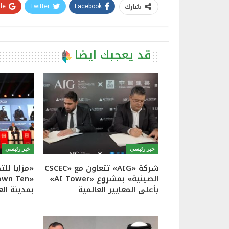
شارك
e+
Twitter
Facebook
قد يعجبك ايضا
خبر رئيسي
خبر رئيسي
شركة «AIG» تتعاون مع «CSCEC
«مزايا لل
الصينية» بمشروع «AI Tower»
بأعلى المعايير العالمية
بمدينة الع