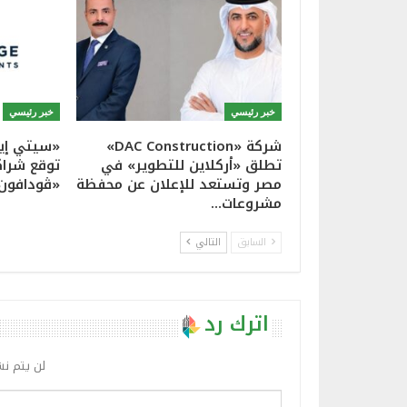
خبر رئيسي
خبر رئيسي
شركة «DAC Construction»
«سيتي إيد
تطلق «أركلاين للتطوير» في
توقع شراك
مصر وتستعد للإعلان عن محفظة
«ڤودافون
مشروعات…
السابق
التالي
اترك رد
لن يتم نش