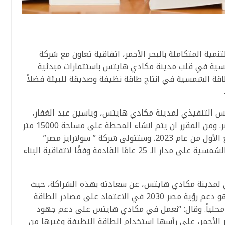
ة المتكاملة بالبحر الأحمر، اتفاقية تعاون مع شركة
شمسية في قلب مدينة مكادي هايتس باستثمارات مبدئية
الطاقة الشمسية في انتاج طاقة نظيفة وصديقة للبيئة فضلاً
رئيس التنفيذي لمدينة مكادي هايتس، وياسين عبد الغفار،
المؤسس والعضو المنتدب لشركة سولارايز مصر. ومن المقرر ان يتم انشاء المحطة على مساحة 15000 متر
مربع على ان تبدأ عمليات التشغيل بحلول الربع الأول من عام 2023. وستتولى شركة ” سولارايز مصر”
تمويل وإنشاء وتشغيل وصيانة محطة الطاقة الشمسية على مدار الـ 25 عامًا القادمة وفقًا لاتفاقية البناء
يذي لمدينة مكادي هايتس، عن سعادته بهذه الشراكة، حيث
تسعى الشركتان إلى تحقيق هدف مشترك وهو دعم رؤية مصر 2030 في الاعتماد على مصادر الطاقة
ة محلياً. وقال: “نعمل في مكادي هايتس على دعم جهود
 الأحمر، على رأسها استخدام الطاقة النظيفة وغيرها من