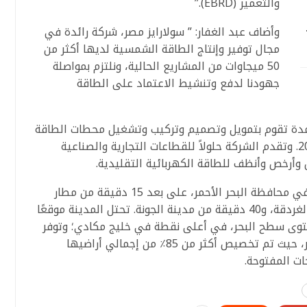
والتعمير (EBRD).”
وأضاف عبد الغفار: ” سولارايز مصر، شركة رائدة في
مجال توفير وإنتاج الطاقة الشمسية لديها أكثر من
50 ميجاوات من المشاريع الحالية، ونلتزم بمواصلة
جهودنا لدفع وتنشيط الاعتماد على الطاقة
تمدة تقوم بتمويل وتصميم وتركيب وتشغيل محطات الطاقة
الشمسية الكهروضوئية في مصر منذ عام 2013. وتقدم الشركة حلولاً للقطاعات التجارية والصناعية
 وأرخص وأنظف للطاقة الكهربائية التقليدية.
وتقع مدينة مكادي هايتس في خليج مكادي في محافظة البحر الأحمر، على بعد 15 دقيقة من مطار
الغردقة الدولي، و20 دقيقة من وسط مدينة الغردقة، و40 دقيقة من مدينة الجونة. تحتل المدينة موقعًا
 يصل إلى 78 مترًا فوق مستوى سطح البحر، في أعلى نقطة في خليج مكادي؛ وتوفر
إطلالات بانورامية لا مثيل لها على البحر الأحمر، حيث تم تخصيص أكثر من 85٪ من إجمالي أراضيها
ات المفتوحة.