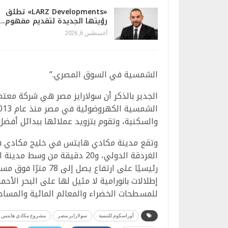
«LARZ Developments» تطلق
رؤيتها الجديدة لتقديم مفهوم…
أغسطس 6, 2026
الشمسية في السوق المصري.”
الجدير بالذكر أن سولارايز مصر هي شركة مع
والسكنية، وتقوم بتزويد عملائها ببدائل أفضل
رئيسيًا على ارتفاع
للمسطحات الخضراء والمعالم المائية والمساح
أوراسكوم للتنمية
سولارايز مصر
مشروع مكادي هايتس