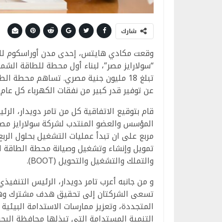
شارك
وقعت مكادي هايتس، إحدى مدن أوراسكوم للتنمي
“سولارايز مصر”، لبناء أول محطة للطاقة ال
تبلغ 18 مليون جنية مصري. تساهم محطة 
عن توفير قدر كبير من نفقات الكهرباء كل عام.
قام بتوقيع الاتفاقية كل من تامر دويدار، ال
والتملك والتشغيل والتحويل (BOOT).
و من جانبه أعرب تامر دويدار، الرئيس التنف
المتجددة، وتعزيز ممارسات الاستدامة البيئي
التنمية المستدامة التي تبذلها محافظة البحر