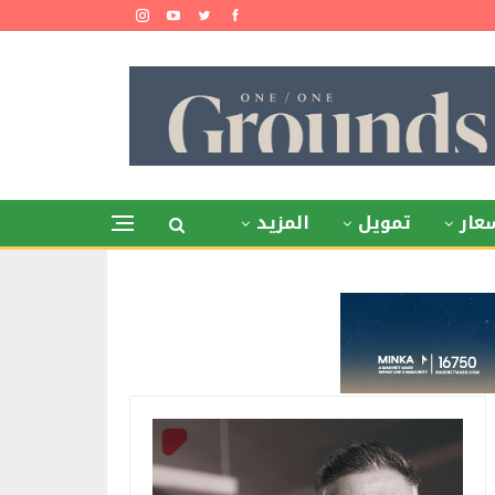
عار
تمويل
المزيد