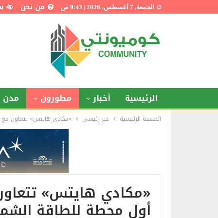
من نحن
س
الجمعة, 7 أغسطس، 2026 | 9:43 ص
الرئيسية
أخبار
مطورون
مدن ذ
الصفحة الرئيسية
خبر رئيسي
«مكادي هايتس» تتعاون مع «سولا
«مكادي هايتس» تتعاون 
أول محطة للطاقة الشمسية باست