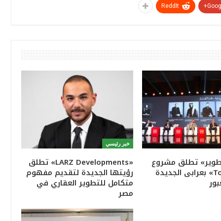
ReddIt
Googl
خبر رئيسي
تطوير» تطلق مشروع
«LARZ Developments» تطلق
«Town Ten» بعرابى الجديدة
رؤيتها الجديدة لتقديم مفهوم
بور
متكامل للتطوير العقاري في
مصر