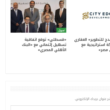
تمويل
ج للتطوير» العقاري
«قسطلي» توقع اتفاقية
ة استراتيجية مع
تسهيل إئتماني مع «البنك
 مصر»
الأهلي المصري»
ر عنوان بريدك الإلكتروني.