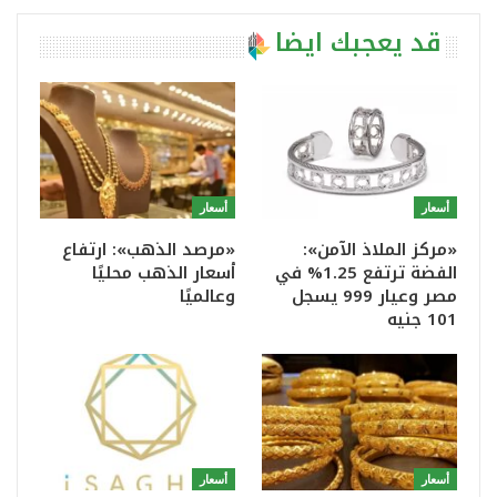
قد يعجبك ايضا
أسعار
أسعار
«مركز الملاذ الآمن»:
«مرصد الذهب»: ارتفاع
الفضة ترتفع 1.25% في
أسعار الذهب محليًا
مصر وعيار 999 يسجل
وعالميًا
101 جنيه
أسعار
أسعار