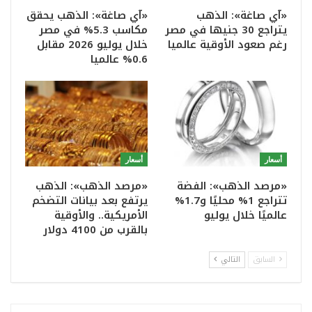
«آي صاغة»: الذهب
«آي صاغة»: الذهب يحقق
يتراجع 30 جنيها في مصر
مكاسب 5.3% في مصر
رغم صعود الأوقية عالميا
خلال يوليو 2026 مقابل
0.6% عالميا
أسعار
أسعار
«مرصد الذهب»: الفضة
«مرصد الذهب»: الذهب
تتراجع 1% محليًا و1.7%
يرتفع بعد بيانات التضخم
عالميًا خلال يوليو
الأمريكية.. والأوقية
بالقرب من 4100 دولار
السابق
التالي