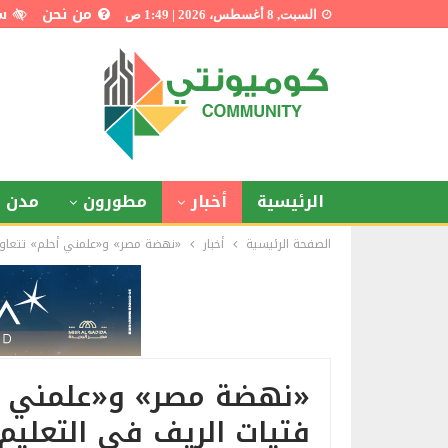
من نحن
س
السبت, 8 أغسطس، 2026 | 1:49 ص
الرئيسية
أخبار
مطورون
مدن ذ
الصفحة الرئيسية
أخبار
«نهضة مصر» و«علمني أحلم» تتعاونا
«نهضة مصر» و«علمني أحل
فتيات الريف في التعليم