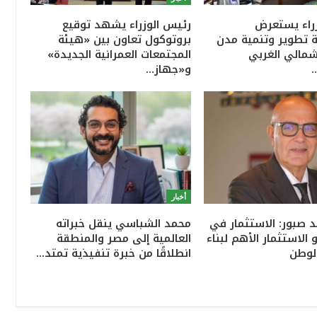
راء يستعرض
رئيس الوزراء يشهد توقيع
ة تطوير وتنمية مدن
بروتوكول تعاون بين «هيئة
شمالي الغربي
المجتمعات العمرانية الجديدة»
و«جهاز…
أخبار
د صبور: الاستثمار في
محمد الشباسي ينقل خبراته
الاستثمار الأهم لبناء
العالمية إلى مصر والمنطقة
لوطن
انطلاقًا من خبرة تنفيذية تمتد…