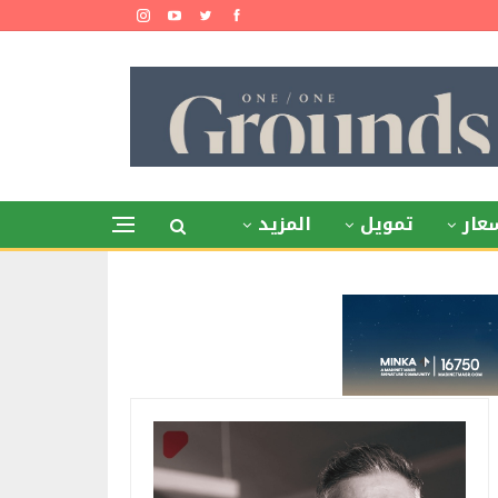
عار
تمويل
المزيد