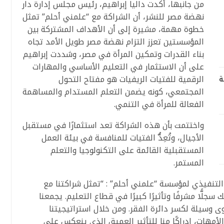
من جانبها، أكدت داليا إبراهيم، رئيس مجلس إدارة دار
نهضة مصر للنشر، أن الشراكة مع “علمني أحلم” تمثل
خطوة مهمة، مشيرة إلى أن الأهداف المشتركة بين
المؤسستين تعزز التزام نهضة مصر طويل الأمد تجاه
بناء القدرات وتمكين المرأة في مصر، وشددت إبراهيم
على أن الاستثمار في التعليم الأساسي والمهارات
الرقمية للفتيات الريفيات هو مفتاح التحول
ة
المجتمعي، كونه يضمن التعلم المستدام والمساهمة
الفعالة للمرأة في التنمي.
واختتمت بأن هذه الشراكة تعد استثمارًا في مستقبل
الأجيال، وتُعِدُّ الفتيات للمنافسة في بيئة العمل
المستقبلية القائمة على التكنولوجيا والتعلم
المستمر.
لتنفيذي لمؤسسة “علمني أحلم” : “تمثل شراكتنا مع
سجلًّا مشرفًا وتأثيرًا كبيرًا في قطاع التعليم. يجمعنا
 وسيلة لكسر دائرة الفقر. ومن خلال استراتيجيتنا
والأمهات، إدراكًا منا للتأثير العميق الذي ينعكس على