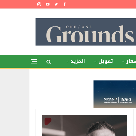
عار
تمويل
المزيد