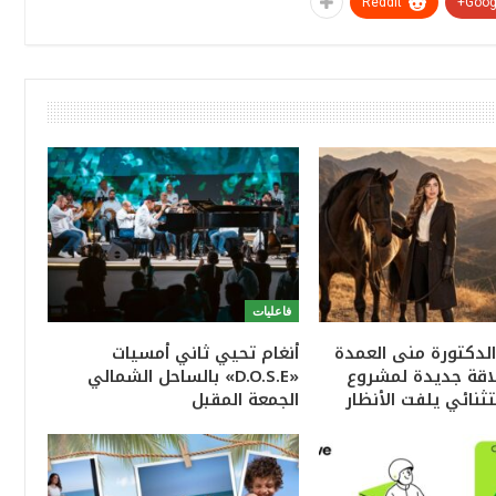
ReddIt
Googl
فاعليات
الدكتورة منى العمدة
أنغام تحيي ثاني أمسيات
اقة جديدة لمشروع
«D.O.S.E» بالساحل الشمالي
ثنائي يلفت الأنظار
الجمعة المقبل