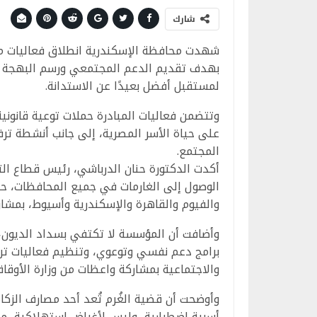
شارك
شهدت محافظة الإسكندرية انطلاق فعاليات مب
بهدف تقديم الدعم المجتمعي ورسم البهجة عل
لمستقبل أفضل بعيدًا عن الاستدانة.
وتتضمن فعاليات المبادرة حملات توعية قانونية
على حياة الأسر المصرية، إلى جانب أنشطة ترف
المجتمع.
أكدت الدكتورة حنان الدرباشي، رئيس قطاع ال
الوصول إلى الغارمات في جميع المحافظات، ح
والفيوم والقاهرة والإسكندرية وأسيوط، بمشا
وأضافت أن المؤسسة لا تكتفي بسداد الديون، 
برامج دعم نفسي وتوعوي، وتنظيم فعاليات ترفي
والاجتماعية بمشاركة واعظات من وزارة الأوقاف
وأوضحت أن قضية الغُرم تُعد أحد مصارف الزكا
أسرية اضطرارية، وليس لأغراض استهلاكية، 