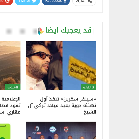
شارك
e+
Twitter
Facebook
قد يعجبك ايضا
فاعليات
فاعليات
«سيلفر سكرين» تنفذ أول
الإعلامية 
تهنئة جوية بعيد ميلاد تركي آل
تقود انطل
الشيخ
عقاري است