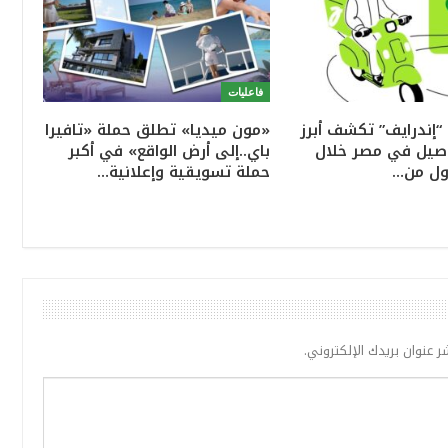
فاعليات
“إندرايف” تكشف أبرز
«مون ميديا» تطلق حملة «تافيرا
وصيل في مصر خلال
باي..إلى أرض الواقع» في أكبر
ول من…
حملة تسويقية وإعلانية…
ر عنوان بريدك الإلكتروني.