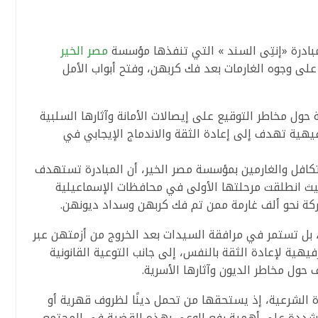
ادرة «إنتِى السند » التي تنفذها مؤسسة
مصر الخير
ى وجوه الغارمات بعد فك كربهن، وفتح أبواب الأمل
 حول مخاطر التوقيع على إيصالات الأمانة وآثارها السلبية
يهية تهدف إلى إعادة الثقة والاندماج الإيجابي في
تكافل والغارمين بمؤسسة مصر الخير، أن المبادرة تستهدف
يث انطلقت مرحلتها الأولى في محافظات الإسماعيلية
ركة نحو ألف غارمة ممن تم فك كربهن وسداد ديونهن.
بل تستمر في مرافقة السيدات بعد الخروج من أزمتهن عبر
هية لإعادة الثقة بالنفس، إلى جانب التوعية القانونية
 حول مخاطر الديون وآثارها الأسرية.
ة الشرعية، إذ يستحقها من تحمل دينًا لظروف قهرية أو
مشددة على أهمية رفع الوعي بهذه القضية في المجتمع.