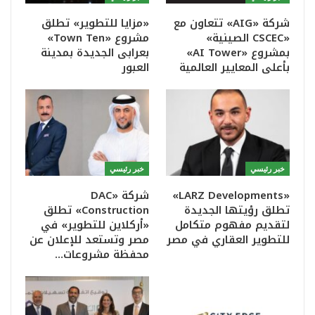
شركة «AIG» تتعاون مع
«مزايا للتطوير» تطلق
«CSCEC الصينية»
مشروع «Town Ten»
بمشروع «AI Tower»
بعرابى الجديدة بمدينة
بأعلى المعايير العالمية
العبور
خبر رئيسي
خبر رئيسي
«LARZ Developments»
شركة «DAC
تطلق رؤيتها الجديدة
Construction» تطلق
لتقديم مفهوم متكامل
«أركلاين للتطوير» في
للتطوير العقاري في مصر
مصر وتستعد للإعلان عن
محفظة مشروعات…