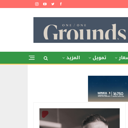
عار
تمويل
المزيد