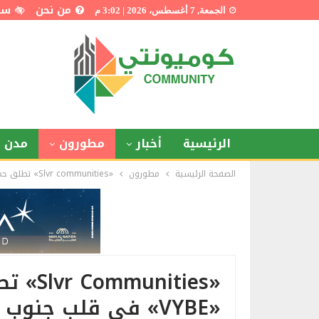
من نحن
سي
الجمعة, 7 أغسطس، 2026 | 3:02 م
الرئيسية
أخبار
مطورون
مدن ذ
الصفحة الرئيسية
مطورون
«Slvr communities» تطلق حملة تسويقية لمشروع «VYBE» في قلب جنوب الأكاديمية
«ities
«VYBE» في قلب جنوب الأكاديمية