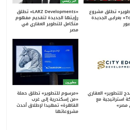
خبر رئيسي
تطوير» تطلق مشروع
«LARZ Developments» تطلق
«Town Ten» بعرابى الجديدة
رؤيتها الجديدة لتقديم مفهوم
بور
متكامل للتطوير العقاري في
مصر
مطورون
ج للتطوير» العقاري
«مرسوم للتطوير» تطلق حملة
ة استراتيجية مع
«من إسكندرية إلى غرب
 مصر»
القاهرة» تمهيدا لإطلاق أحدث
مشروعاتها