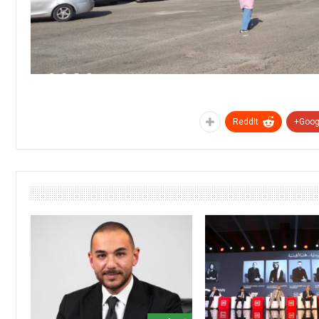
ReddIt
Googl