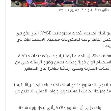
حملتها التسويقية الجديدة لأحدث مشروعاتها VYBE، الذي يقع في
ليشكل إضافة نوعية للمشروعات متعددة الاستخدامات في
يدة.
قال أحمد مراد، مدير التسويق بشركةSlvr communities، إن الحملة الإعلانية جاءت بتصميمات مبتكرة
استخدام ألوان قوية وجذابة تضمن وضوح الرسالة حتى من
مة التجارية وتخلق ارتباطًا مباشرًا لدى الجمهور
اتيجي للمشروع وتنوع استخداماته، باعتباره شريانًا رئيسيًا
مة ومربحة تخاطب المستثمرين ورواد الأعمال الباحثين عن
ولفت إلى أن مشروع VYBE يأتي ليعزز رؤية شركة