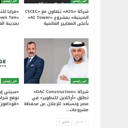
خبر رئيسي
خبر رئيسي
شركة «AIG» تتعاون مع «CSCEC
«مزايا لل
الصينية» بمشروع «AI Tower»
بأعلى المعايير العالمية
بمدينة الع
خبر رئيسي
خبر رئيسي
شركة «DAC Construction»
«سيتي إيد
تطلق «أركلاين للتطوير» في
توقع شراك
مصر وتستعد للإعلان عن محفظة
«ڤودافون
مشروعات…
السابق
التالي