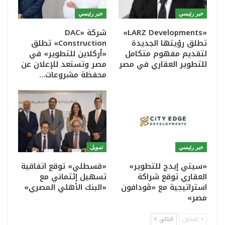
خبر رئيسي
خبر رئيسي
«LARZ Developments»
شركة «DAC
تطلق رؤيتها الجديدة
Construction» تطلق
لتقديم مفهوم متكامل
«أركلاين للتطوير» في
للتطوير العقاري في مصر
مصر وتستعد للإعلان عن
محفظة مشروعات…
خبر رئيسي
تمويل
«سيتي إيدج للتطوير»
«قسطلي» توقع اتفاقية
العقاري توقع شراكة
تسهيل إئتماني مع
استراتيجية مع «ڤودافون
«البنك الأهلي المصري»
مصر»
السابق
التالي