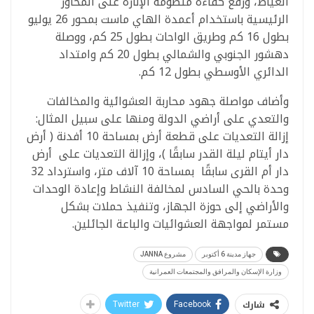
العياط، ورفع كفاءة منظومة الإنارة على المحاور
الرئيسية باستخدام أعمدة الهاي ماست بمحور 26 يوليو
بطول 16 كم وطريق الواحات بطول 25 كم، ووصلة
دهشور الجنوبي والشمالي بطول 20 كم وامتداد
الدائري الأوسطي بطول 12 كم.
وأضاف مواصلة جهود محاربة العشوائية والمخالفات
والتعدي على أراضي الدولة ومنها على سبيل المثال:
إزالة التعديات على قطعة أرض بمساحة 10 أفدنة ( أرض
دار أيتام ليلة القدر سابقًا )، وإزالة التعديات على أرض
دار أم القرى سابقًا بمساحة 10 آلاف متر، واسترداد 32
وحدة بالحي السادس لمخالفة النشاط وإعادة الوحدات
والأراضي إلى حوزة الجهاز، وتنفيذ حملات بشكل
مستمر لمواجهة العشوائيات والباعة الجائلين.
جهاز مدينة 6 أكتوبر
مشروع JANNA
وزارة الإسكان والمرافق والمجتمعات العمرانية
شارك
Twitter
Facebook