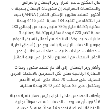
قال الدكتور عاصم الجزار، وزير الإسكان والمرافق
والمجتمعات العمرانية، إن مشروعات الإسكان بمدينة 6
أكتوبر، شملت: مشروع الإسكان الفاخر ( JANNA) حيث
تم الانتهاء من تنفيذ 184 عمارة تضم 4416 وحدة
سكنية بتكلفة مليار و750 مليون جنيه من إجمالي 280
عمارة تضم 6720 وحدة سكنية وبتكلفة إجمالية 3
مليارات جنيه، وكذا الانتهاء من أعمال تنسيق الموقع،
وتوفير الخدمات الرئيسية بالمشروع من ( أسواق تجارية
– حضانات – عيادات طبية – حمامات سباحة …)، ومن
المقرر الانتهاء من المشروع بالكامل في يونيو المقبل.
وأشار وزير الإسكان، إلى أنه جارٍ تنفيذ مشروع وحدات
المبادرة الرئاسية سكن لكل المصريين بالامتداد الغربي
للمدينة على مساحة 70 فدانا حتى الحزام الأخضر
ويشتمل على 85 عمارة تضم 2040 وحدة سكنية.
وأضاف المهندس عادل النجار، رئيس جهاز تنمية مدينة
6 أكتوبر، أن مشروعات الخدمات شملت : سوقاً تجارية
بالمنطقة الصناعية نموذج 14 محلاً، وتنفيذ مدرسة