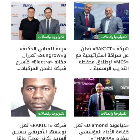
تكنولوجيا واتصالات
تكنولوجيا واتصالات
شركة «RAKICT» تعلن
«راية للمباني الذكية»
عن شراكة استراتيجية مع
و«Sungrow» تعززان
«MCS» لإطلاق محفظة
مكانة «Electra» كأسرع
التدريب الرسمية…
شبكة لشحن المركبات…
تكنولوجيا واتصالات
تكنولوجيا واتصالات
«دياموند Diamond» تعزز
شركة «RAKICT» تعزز
كفاءة الأداء المؤسسي
توسعها الأفريقي بتعيين
بنظام «THΔKΔA»
ألفريد نكانزا مديرًا عامًا