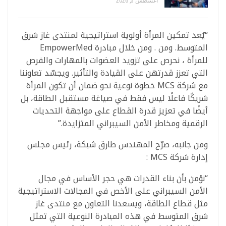
أغسطس 5, 2026
“يُعد تمكين المرأة أولوية استراتيجية لمنتدى غاز شرق
المتوسط. ومن . ومن خلال مبادرة EmpowerMed
للمرأة ، نحرص على تزويد العضوات بالمهارات والفرص
التي تعزز قدرتهن على القيادة والتأثير. ويجسّد تعاوننا
مع شركة MCS خطوة نوعية نحو ضمان أن تكون المرأة
شريكًا فاعلًا ليس فقط في صياغة مستقبل الطاقة، بل
أيضًا في تعزيز قدرة القطاع على مواجهة التحديات
الرقمية ومخاطر الأمن السيبراني المتزايدة.”
ومن جانبه، صرّح المهندس طارق شبكة، رئيس مجلس
إدارة شركة MCS :
“نؤمن بأن بناء القدرات هي حجر الأساس في مجال
الأمن السيبراني على الأخص في المجالات الاستراتيجية
مثل قطاع الطاقة، ويسعدنا التعاون مع منتدى غاز
شرق المتوسط في هذه المبادرة النوعية التي تمثل