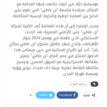
موسيقية حيّة، في أجواء تناغمت فيها الفخامة مع
الابتكار، مجسّدة فلسفة “بن غاطي” التي تقوم على
الدمج بين العمارة الراقية والتجربة الحسية المتكاملة.
وتجدر الإشارة إلى أن هذه الفعالية تُعد الثانية لشركة
“بن غاطي” على الأراضي المصرية، بعد الحدث
الاستثنائي الذي نظمته في نوفمبر 2024 بجوار
الأهرامات، والذي شهد إطلاق مشروع “بن غاطي سكاي
رايز”، أحد أبرز الأبراج السكنية في دبي، ويعكس هذا
الحضور المتكرر في مصر التزام “بن غاطي” بتعزيز
علاقاتها الاستراتيجية مع السوق المصري، وترسيخ
مكانتها كعلامة عقارية عربية ذات امتداد دولي ورؤية
توسعية طويلة المدى.
بن غاطي العقارية
شارك
Twitter
Facebook