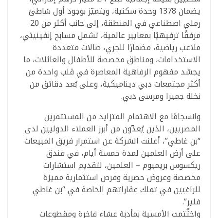
يضمان 1378 وحدة سكنية، ويتميّز بوجود أول شاطئ
رملي اصطناعي في المنطقة، إلى جانب أكثر من 20
مرفقًا ترفيهيًا بمعايير عالمية، تشمل مسابح إنفينيتي،
ملاعب رياضية، مضمارًا للجري، صالات متعددة
الاستخدامات، ومناطق مخصصة للأطفال والعائلات، ما
يجسّد مفهوم الرفاهية المعاصرة في قلب واحدة من
أكثر مجتمعات دبي ديناميكية، وعلى بُعد دقائق من
نخلة جميرا ومرسى دبي.
وانسجامًا مع الاهتمام المتزايد من المستثمرين
المصريين، الذين يُعدّون من أبرز العملاء الدوليين لدى
“بن غاطي”، أعلنت الشركة عن استمرار فريق المبيعات
على أرض العلمين لمدة خمسة أيام، في فندق
ريكسوس بريميوم – العلمين، لتقديم استشارات
مخصصة وعروض حصرية وفرص استثمارية مميزة
للراغبين في تملك عقاراتهم الخاصة في “بن غاطي
فلير”.
واختُتمت الأمسية بمأدبة عشاء فاخرة ومقطوعات