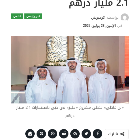
2.1 مليار درهم
خبر رئيسي
عالمي
بواسطة
كوميونتي
في
الإثنين, 28 يوليو، 2025
«بن غاطي» تطلق مشروع «فلير» في دبي باستثمارات 2.1 مليار
درهم
شارك