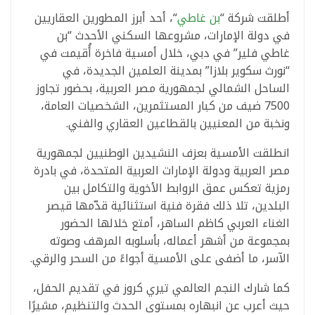
أطلقت شركة “
بن غاطي
“، أحد أبرز المطورين العقاريين
في دولة الإمارات، مشروعها السكني الأحدث “بن
غاطي فلير” في دبي، خلال أمسية فاخرة أُقيمت في
“نورث سكوير بلازا” بمدينة العلمين الجديدة، في
الساحل الشمالي لجمهورية مصر العربية، بحضور تجاوز
7500 ضيف من كبار المستثمرين، الشخصيات العامة،
ونخبة من المعنيين بالقطاعين العقاري والفني.
انطلقت الأمسية بعزف النشيدين الوطنيين لجمهورية
مصر العربية ودولة الإمارات العربية المتحدة، في بادرة
رمزية تعكس عمق الروابط الأخوية والتكامل بين
البلدين، تلا ذلك فقرة فنية استثنائية قدّمها قيصر
الغناء العربي كاظم الساهر، أمتع خلالها الحضور
بمجموعة من أشهر أعماله، بأسلوبه المرهف وصوته
الآسر، ما أضفى على الأمسية أجواءً من السحر والرقي.
كما شارك النجم العالمي تيري كروز في تقديم الحفل،
حيث أعرب عن انبهاره بمستوى الحدث والتنظيم، مشيرًا