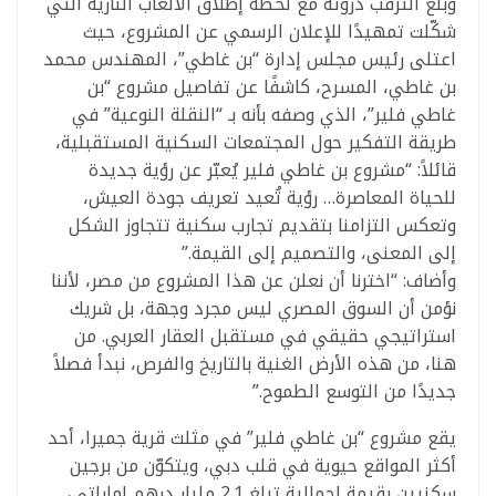
وبلغ الترقّب ذروته مع لحظة إطلاق الألعاب النارية التي
شكّلت تمهيدًا للإعلان الرسمي عن المشروع، حيث
اعتلى رئيس مجلس إدارة “بن غاطي”، المهندس محمد
بن غاطي، المسرح، كاشفًا عن تفاصيل مشروع “بن
غاطي فلير”، الذي وصفه بأنه بـ “النقلة النوعية” في
طريقة التفكير حول المجتمعات السكنية المستقبلية،
قائلاً: “مشروع بن غاطي فلير يُعبّر عن رؤية جديدة
للحياة المعاصرة… رؤية تُعيد تعريف جودة العيش،
وتعكس التزامنا بتقديم تجارب سكنية تتجاوز الشكل
إلى المعنى، والتصميم إلى القيمة.”
وأضاف: “اخترنا أن نعلن عن هذا المشروع من مصر، لأننا
نؤمن أن السوق المصري ليس مجرد وجهة، بل شريك
استراتيجي حقيقي في مستقبل العقار العربي. من
هنا، من هذه الأرض الغنية بالتاريخ والفرص، نبدأ فصلاً
جديدًا من التوسع الطموح.”
يقع مشروع “بن غاطي فلير” في مثلث قرية جميرا، أحد
أكثر المواقع حيوية في قلب دبي، ويتكوّن من برجين
سكنيين بقيمة إجمالية تبلغ 2.1 مليار درهم إماراتي،