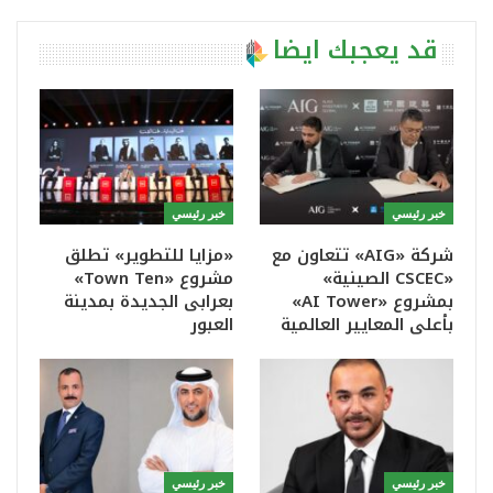
قد يعجبك ايضا
خبر رئيسي
خبر رئيسي
شركة «AIG» تتعاون مع
«مزايا للتطوير» تطلق
«CSCEC الصينية»
مشروع «Town Ten»
بمشروع «AI Tower»
بعرابى الجديدة بمدينة
بأعلى المعايير العالمية
العبور
خبر رئيسي
خبر رئيسي