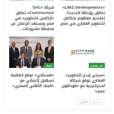
«LARZ Developments»
شركة «DAC
تطلق رؤيتها الجديدة
Construction» تطلق
لتقديم مفهوم متكامل
«أركلاين للتطوير» في
للتطوير العقاري في مصر
مصر وتستعد للإعلان عن
محفظة مشروعات…
خبر رئيسي
تمويل
«سيتي إيدج للتطوير»
«قسطلي» توقع اتفاقية
العقاري توقع شراكة
تسهيل إئتماني مع
استراتيجية مع «ڤودافون
«البنك الأهلي المصري»
مصر»
السابق
التالي