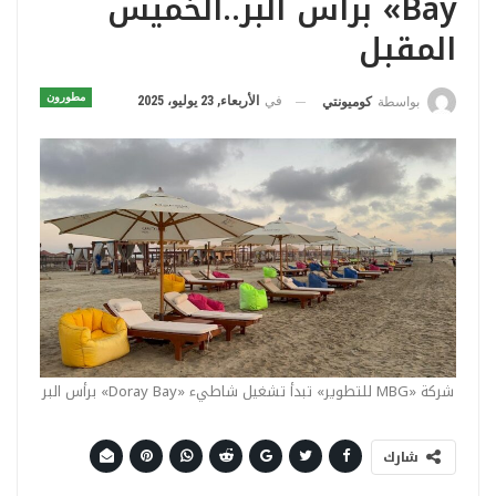
Bay» برأس البر..الخميس
المقبل
مطورون
في
الأربعاء, 23 يوليو، 2025
بواسطة
كوميونتي
شركة «MBG للتطوير» تبدأ تشغيل شاطيء «Doray Bay» برأس البر
شارك