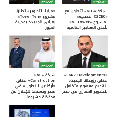
خبر رئيسي
خبر رئيسي
شركة «AIG» تتعاون مع
«مزايا للتطوير» تطلق
«CSCEC الصينية»
مشروع «Town Ten»
بمشروع «AI Tower»
بعرابى الجديدة بمدينة
بأعلى المعايير العالمية
العبور
خبر رئيسي
خبر رئيسي
«LARZ Developments»
شركة «DAC
تطلق رؤيتها الجديدة
Construction» تطلق
لتقديم مفهوم متكامل
«أركلاين للتطوير» في
للتطوير العقاري في مصر
مصر وتستعد للإعلان عن
محفظة مشروعات…