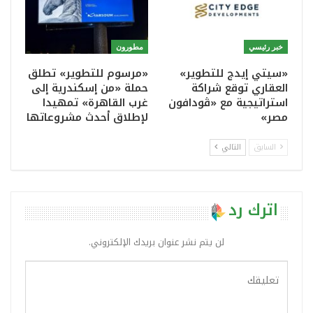
خبر رئيسي
مطورون
«سيتي إيدج للتطوير»
«مرسوم للتطوير» تطلق
العقاري توقع شراكة
حملة «من إسكندرية إلى
استراتيجية مع «ڤودافون
غرب القاهرة» تمهيدا
مصر»
لإطلاق أحدث مشروعاتها
السابق
التالي
اترك رد
لن يتم نشر عنوان بريدك الإلكتروني.