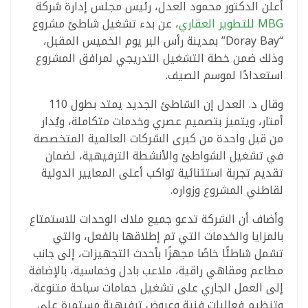
أعلن الدكتور محمود العدل، رئيس مجلس إدارة شركة
MBG للتطوير العقاري
، عن بدء تشغيل شاطئ مشروع
“Doray Bay” بمدينة رأس البر يوم الخميس المقبل،
وذلك ضمن خطة التشغيل التدريجي لمرافق المشروع
استعدادًا لموسم الصيف.
وقال د. العدل إن الشاطئ الجديد يمتد بطول 110
أمتار، ويتميز بتصميم عصري وخدمات متكاملة، ويُدار
من قبل واحدة من كبرى الشركات العالمية المتخصصة
في تشغيل الشواطئ والأنشطة الترفيهية، لضمان
تقديم تجربة استثنائية تواكب أعلى المعايير الدولية
لقاطني المشروع وزواره.
وأضاف أن الشركة تدعو جميع ملاك الوحدات للاستمتاع
بالمزايا والخدمات التي تم إطلاقها بالفعل، والتي
تشمل شاطئًا خاصًا مجهزًا بأحدث التجهيزات، إلى جانب
مطاعم ومقاهي راقية، ملاعب بادل وخماسية، بالإضافة
إلى العمل الجاري على تشغيل حمامات سباحة متنوعة،
وتنظيم فعاليات فنية وعروض ترفيهية مستمرة على