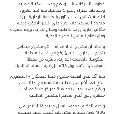
خطوات الشركة هناك، ويضم وحدات سكنية عصرية
ومساحات خضراء وبحيرات صناعية. كما يُعد مشروع
White 14 في الداون تاون بالعاصمة الإدارية، برجًا
متعدد الاستخدامات يطل على النهر الأخضر، ويضم
مكاتب إدارية ووحدات طبية ومحال تجارية، ويتم تنفيذه
وفق نظام المباني الخضراء الذكية.
وأضاف أن مشروع The Central هو مشروع متكامل
(تجاري – إداري – طبي) يقع في قلب المنطقة
الحكومية بالعاصمة الإدارية، بالقرب من محطة
المونوريل، ويتميز بواجهاته الزجاجية ومساحاته المرنة.
كما أكد على أهمية مشروع ميجا ميديكال – المنصورة،
الذي يُعد أكبر مدينة طبية متكاملة في دلتا مصر،
ويضم مستشفيات تخصصية ومراكز طبية وعيادات
مجهزة وفق أعلى معايير التشغيل العالمية.
وأختم الدكتور محمود العدل حديثه قائلاً:”نحن في
MBG نؤمن بتقديم مشروعات تُضيف قيمة حقيقية