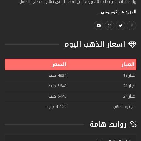
والصناعات المرتبطة بها، ورصد أبرز القضايا التي تهم القطاع بالكامل.
المزيد عن كوميونتي...
اسعار الذهب اليوم
العيار
السعر
عيار 18
4834 جنيه
عيار 21
5640 جنيه
عيار 24
6446 جنيه
الجنيه الذهب
45120 جنيه
روابط هامة