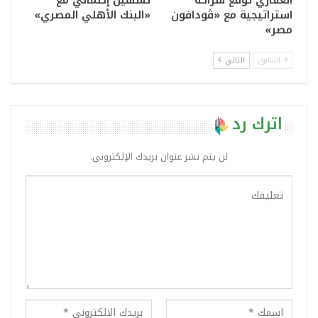
العقاري توقع شراكة
تسهيل إئتماني مع
استراتيجية مع «ڤودافون
«البنك الأهلي المصري»
مصر»
السابق
التالي
اترك رد
لن يتم نشر عنوان بريدك الإلكتروني.