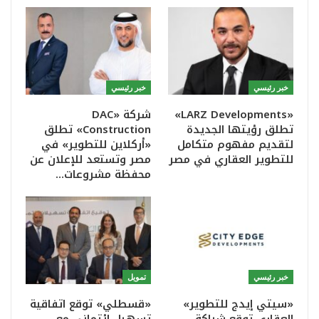
خبر رئيسي
خبر رئيسي
«LARZ Developments»
شركة «DAC
تطلق رؤيتها الجديدة
Construction» تطلق
لتقديم مفهوم متكامل
«أركلاين للتطوير» في
للتطوير العقاري في مصر
مصر وتستعد للإعلان عن
محفظة مشروعات…
خبر رئيسي
تمويل
«سيتي إيدج للتطوير»
«قسطلي» توقع اتفاقية