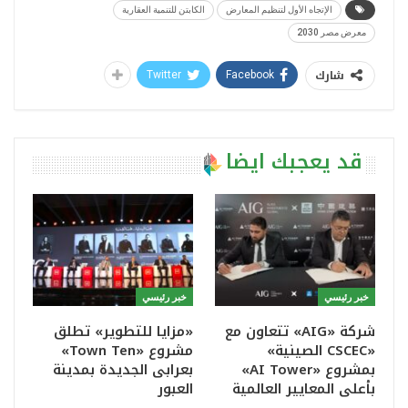
الإتجاه الأول لتنظيم المعارض
الكابتن للتنمية العقارية
معرض مصر 2030
شارك
Twitter
Facebook
قد يعجبك ايضا
خبر رئيسي
خبر رئيسي
شركة «AIG» تتعاون مع
«مزايا للتطوير» تطلق
«CSCEC الصينية»
مشروع «Town Ten»
بمشروع «AI Tower»
بعرابى الجديدة بمدينة
بأعلى المعايير العالمية
العبور