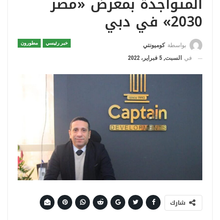
المتواجدة بمعرض «مصر
2030» في دبي
خبر رئيسي
مطورون
بواسطة
كوميونتي
في
السبت, 5 فبراير، 2022
شارك