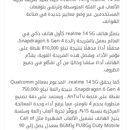
الألعاب في الفئة المتوسطة وترتقي بتوقعات
المستخدمين عبر وضع معايير جديدة في صناعة
الهواتف.
يتميّز هاتف realme 14 5G كأول هاتف ذكي في
العالم يعمل بالشريحة رائدة Snapdragon 6 Gen 4،
محققًا أداءً مذهلًا بنتيجة تبلغ 810,000 نقطة على
مؤشر الأداء. وبفضل هذه الشريحة القوية، يقدّم
الهاتف أداءً سلسًا وخاليًا من أي تقطّع في جميع
الظروف.
كما يحقق realme 14 5G، المدعوم بمعالج Qualcomm
Snapdragon 6 Gen 4، نتيجة رائعة تبلغ 750,000
نقطة على منصة AnTuTu ، ويعتمد على دقة تصنيع
متطورة بحجم 4 نانومتر، مما يرفع أداء وحدة المعالجة
المركزية بنسبة 15%، ويوفّر تجربة ألعاب رائعة وسلسة.
يتيح الهاتف تشغيل الألعاب الشهيرة مثل Call of
Duty Mobile وPUBG وBGMI بمعدل يصل إلى 90