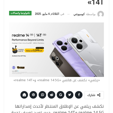
14T»
تكنولوجيا واتصالات
في
الثلاثاء, 6 مايو، 2025
بواسطة
كوميونتي
«ريلمي» تكشف عن هاتفي «realme 14 5G» و«realme 14T»
شارك
تكشف ريلمي عن الإطلاق المنتظر لأحدث إصداراتها
realme 14 5G وrealme 14T، حيث تعيد تعريف تجربة