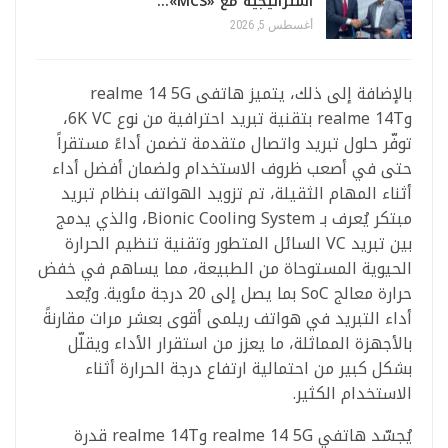
استراتيجية مع «MCS»…
أغسطس 5, 2026
بالإضافة إلى ذلك، يتميز هاتفى realme 14 5G
وrealme 14T بتقنية تبريد احترافية من نوع 6K VC،
توفّر حلول تبريد واتصال متقدمة تضمن أداءً مستقراً
حتى في أصعب ظروف الاستخدام ولضمان أفضل أداء
أثناء المهام الثقيلة، تم تزويد الهواتف بنظام تبريد
مبتكر يُعرف بـ Bionic Cooling System، والذي يدمج
بين تبريد VC السائل المتطور وتقنية تنظيم الحرارة
الحيوية المستوحاة من الطبيعة، مما يساهم في خفض
حرارة معالج SoC بما يصل إلى 20 درجة مئوية. ويُعد
أداء التبريد في هواتف ريلمى أقوى بعشر مرات مقارنةً
بالأجهزة المماثلة، ما يعزز من استقرار الأداء ويقلّل
بشكل كبير من احتمالية ارتفاع درجة الحرارة أثناء
الاستخدام الكثير.
يُجسّد هاتفي realme 14 5G وrealme 14T قدرة