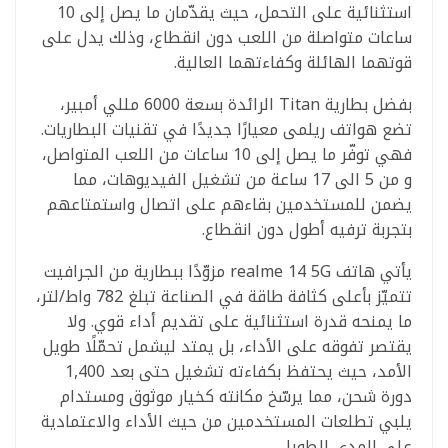
استثنائية على التحمل، حيث يقدّمان ما يصل إلى 10
ساعات متواصلة من اللعب دون انقطاع، وذلك يدل على
قوتهما الهائلة وكفاءتهما العالية.
بفضل بطارية Titan الرائدة بسعة 6000 مللي أمبير،
تضع هواتف ريلمى معيارًا جديدًا في تقنيات البطاريات.
فهي توفّر ما يصل إلى 10 ساعات من اللعب المتواصل،
و من 5 الى 17 ساعة من تشغيل الفيديوهات، مما
يضمن للمستخدمين بقاءهم على اتصال واستمتاعهم
بتجربة ترفيه أطول دون انقطاع.
يأتي هاتف realme 14 5G مزوّدًا ببطارية من الجرافيت
تتميّز بأعلى كثافة طاقة في الصناعة تبلغ 782 واط/لتر،
ما يمنحه قدرة استثنائية على تقديم أداء قوي. ولا
يقتصر تفوقه على الأداء، بل يمتد ليشمل تحمّلًا طويل
الأمد، حيث يحتفظ بكفاءته تشغيل حتى بعد 1,400
دورة شحن، مما يرسّخ مكانته كخيار موثوق ومستدام
يلبي تطلعات المستخدمين من حيث الأداء والاعتمادية
على المدى الطويل.