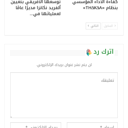
كفاءة الأداء المؤسسي
توسعها الأفريقي بتعيين
بنظام «THΔKΔA»
ألفريد نكانزا مديرًا عامًا
لعملياتها في…
السابق
التالي
اترك رد
لن يتم نشر عنوان بريدك الإلكتروني.