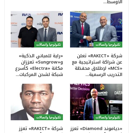
الأوسط…
تكنولوجيا واتصالات
تكنولوجيا واتصالات
شركة «RAKICT» تعلن
«راية للمباني الذكية»
عن شراكة استراتيجية مع
و«Sungrow» تعززان
«MCS» لإطلاق محفظة
مكانة «Electra» كأسرع
التدريب الرسمية…
شبكة لشحن المركبات…
تكنولوجيا واتصالات
تكنولوجيا واتصالات
«دياموند Diamond» تعزز
شركة «RAKICT» تعزز