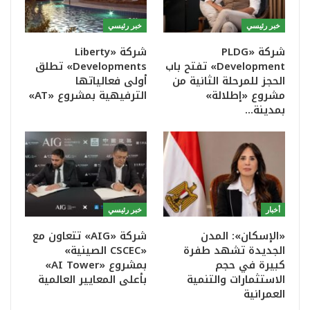
خبر رئيسي
خبر رئيسي
شركة «PLDG
شركة «Liberty
Development» تفتح باب
Developments» تطلق
الحجز للمرحلة الثانية من
أولى فعالياتها
مشروع «إطلالة»
الترفيهية بمشروع «AT»
بمدينة…
أخبار
خبر رئيسي
«الإسكان»: المدن
شركة «AIG» تتعاون مع
الجديدة تشهد طفرة
«CSCEC الصينية»
كبيرة في حجم
بمشروع «AI Tower»
الاستثمارات والتنمية
بأعلى المعايير العالمية
العمرانية